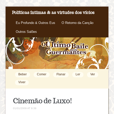
Políticas íntimas & as virtudes dos vícios
Eu Profundo & Outros Eus
O Retorno da Canção
Outros Salões
Beber
Comer
Flanar
Ler
Ver
Viver
Cinemão de Luxo!
01/01/2009 AT 9:39