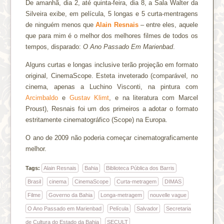
De amanhã, dia 2, até quinta-feira, dia 8, a Sala Walter da
Silveira exibe, em película, 5 longas e 5 curta-mentragens
de ninguém menos que
Alain Resnais
– entre eles, aquele
que para mim é o melhor dos melhores filmes de todos os
tempos, disparado:
O Ano Passado Em Marienbad
.
Alguns curtas e longas inclusive terão projeção em formato
original, CinemaScope. Esteta inveterado (comparável, no
cinema, apenas a Luchino Visconti, na pintura com
Arcimbaldo
e
Gustav Klimt
, e na literatura com Marcel
Proust), Resnais foi um dos primeiros a adotar o formato
estritamente cinematográfico (Scope) na Europa.
O ano de 2009 não poderia começar cinematograficamente
melhor.
Tags:
Alain Resnais
Bahia
Biblioteca Pública dos Barris
Brasil
cinema
CinemaScope
Curta-metragem
DIMAS
Filme
Governo da Bahia
Longa-metragem
nouvelle vague
O Ano Passado em Marienbad
Película
Salvador
Secretaria
de Cultura do Estado da Bahia
SECULT