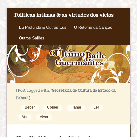
Políticas íntimas & as virtudes dos vícios
Eu Profundo & Outros Eus
O Retorno da Canção
Outros Salões
[Post Tagged with:
"Secretaria de Cultura do Estado da
Bahia"
]
Beber
Comer
Flanar
Ler
Ver
Viver