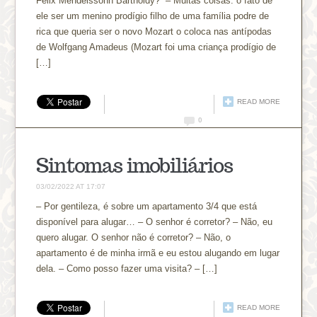
Felix Mendelssohn Bartholdy?” – Muitas coisas: o fato de
ele ser um menino prodígio filho de uma família podre de
rica que queria ser o novo Mozart o coloca nas antípodas
de Wolfgang Amadeus (Mozart foi uma criança prodígio de
[…]
READ MORE
0
Sintomas imobiliários
03/02/2022 AT 17:07
– Por gentileza, é sobre um apartamento 3/4 que está
disponível para alugar… – O senhor é corretor? – Não, eu
quero alugar. O senhor não é corretor? – Não, o
apartamento é de minha irmã e eu estou alugando em lugar
dela. – Como posso fazer uma visita? – […]
READ MORE