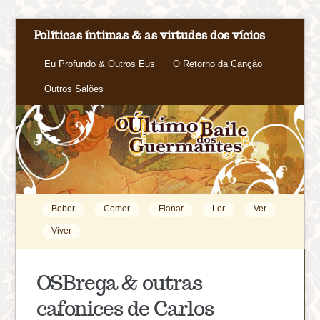
Políticas íntimas & as virtudes dos vícios
Eu Profundo & Outros Eus
O Retorno da Canção
Outros Salões
Beber
Comer
Flanar
Ler
Ver
Viver
OSBrega & outras
cafonices de Carlos