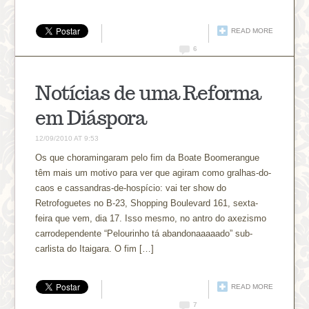
READ MORE
6
Notícias de uma Reforma
em Diáspora
12/09/2010 AT 9:53
Os que choramingaram pelo fim da Boate Boomerangue
têm mais um motivo para ver que agiram como gralhas-do-
caos e cassandras-de-hospício: vai ter show do
Retrofoguetes no B-23, Shopping Boulevard 161, sexta-
feira que vem, dia 17. Isso mesmo, no antro do axezismo
carrodependente “Pelourinho tá abandonaaaaado” sub-
carlista do Itaigara. O fim […]
READ MORE
7