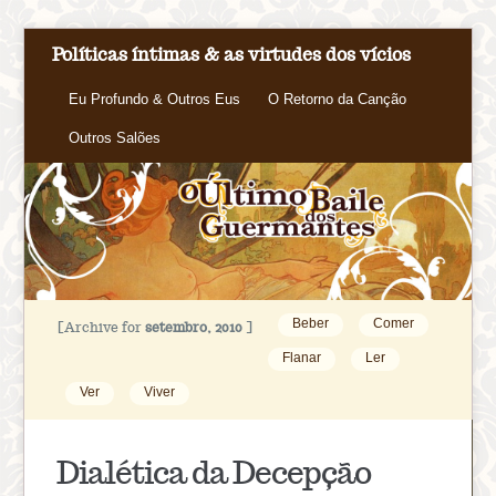
Políticas íntimas & as virtudes dos vícios
Eu Profundo & Outros Eus
O Retorno da Canção
Outros Salões
Beber
Comer
[Archive for
setembro, 2010
]
Flanar
Ler
Ver
Viver
Dialética da Decepção