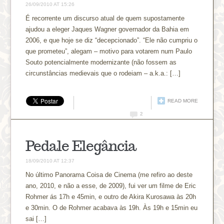
26/09/2010 AT 15:26
É recorrente um discurso atual de quem supostamente
ajudou a eleger Jaques Wagner governador da Bahia em
2006, e que hoje se diz “decepcionado”. “Ele não cumpriu o
que prometeu”, alegam – motivo para votarem num Paulo
Souto potencialmente modernizante (não fossem as
circunstâncias medievais que o rodeiam – a.k.a.: […]
READ MORE
2
Pedale Elegância
18/09/2010 AT 12:37
No último Panorama Coisa de Cinema (me refiro ao deste
ano, 2010, e não a esse, de 2009), fui ver um filme de Eric
Rohmer ás 17h e 45min, e outro de Akira Kurosawa às 20h
e 30min. O de Rohmer acabava às 19h. Às 19h e 15min eu
sai […]