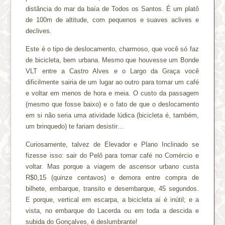
distância do mar da baía de Todos os Santos. É um platô
de 100m de altitude, com pequenos e suaves aclives e
declives.
Este é o tipo de deslocamento, charmoso, que você só faz
de bicicleta, bem urbana. Mesmo que houvesse um Bonde
VLT entre a Castro Alves e o Largo da Graça você
dificilmente sairia de um lugar ao outro para tomar um café
e voltar em menos de hora e meia. O custo da passagem
(mesmo que fosse baixo) e o fato de que o deslocamento
em si não seria uma atividade lúdica (bicicleta é, também,
um brinquedo) te fariam desistir…
Curiosamente, talvez de Elevador e Plano Inclinado se
fizesse isso: sair do Pelô para tomar café no Comércio e
voltar. Mas porque a viagem de ascensor urbano custa
R$0,15 (quinze centavos) e demora entre compra de
bilhete, embarque, transito e desembarque, 45 segundos.
E porque, vertical em escarpa, a bicicleta aí é inútil; e a
vista, no embarque do Lacerda ou em toda a descida e
subida do Gonçalves, é deslumbrante!