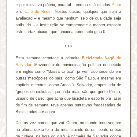
e por iniciativa própria, para tal – como os já citados
Preto
e o
Café do Rodin
. Nestes casos, qualquer que seja a
avaliação – e mesmo que nenhum selo de qualidade seja
atribuído – a instituição se compromete a manter exposto
este cartaz abaixo, que funciona como selo grau 0.
* * *
Esta semana acontece a primeira
Bicicletada Nagô
de
Salvador
. Movimento de reivindicação política conhecido
em inglês como “Massa Crítica”, já vem acontecendo em
outras metrópoles do país, como São Paulo, e mesmo em
capitais menores, como Aracajú. Salvador, empestiada de
“grupos de ciclistas” que nada mais são que gente fóbica,
usuário de carro, que acha que bicicleta é esporte pra lazer
de fim de semana, teve apenas tentativas fracassadas de
Bicicletadas até agora.
Destas vez parece que vai. Ocorre no mundo todo sempre
na última sexta-feira do mês, saindo de um ponto crítico
da cidade, na hora do
rush
. A primeira de Salvador ocorre