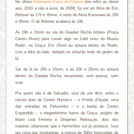
No último
Panorama Coisa de Cinema
(me refiro ao deste
ano, 2010, e não a esse, de 2009), fui ver um filme de Eric
Rohmer ás 17h e 45min, e outro de Akira Kurosawa às 20h
e 30min. O de Rohmer acabava às 19h.
Às 19h e 15min eu sai do Glauber Rocha Artplex (Praça
Castro Alves) para comer algo no Café novo do Museu
Rodin, na Graça. Em 15min eu estava dentro do Rodin,
com a bike do lado, deitado no sofazão lindo do jardim de
lá.
Saí de lá às 20h e 15min, e às 20h e 25min eu estava
dentro do Glauber Rocha novamente, sem pressa, sem
suar.
Pra quem não é de Salvador, isso dá uns 4km, entre o
núcleo duro do Centro Histórico – o Portão d’Ajuda, uma
das entradas do Pelourinho – e a borda do Centro
Expandido – o elegantérrimo bairro da Graça, projeto de
Mario Leal Ferreira e Diógenes Rebouças, dois dos
maiores urbanistas que o hemisfério sul já produziu. Isso
por cima das montanhas, a menos de 300m horizontais de