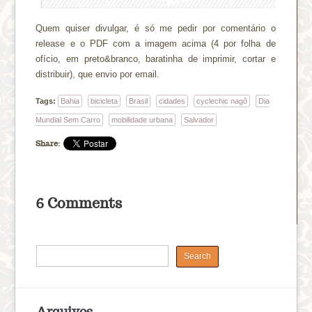
Quem quiser divulgar, é só me pedir por comentário o
release e o PDF com a imagem acima (4 por folha de
ofício, em preto&branco, baratinha de imprimir, cortar e
distribuir), que envio por email.
Tags:
Bahia
bicicleta
Brasil
cidades
cyclechic nagô
Dia
Mundial Sem Carro
mobilidade urbana
Salvador
Share:
6 Comments
Arquivos