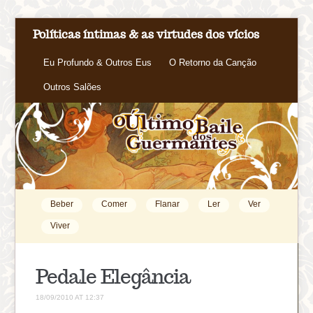
Políticas íntimas & as virtudes dos vícios
Eu Profundo & Outros Eus
O Retorno da Canção
Outros Salões
Beber
Comer
Flanar
Ler
Ver
Viver
Pedale Elegância
18/09/2010 AT 12:37