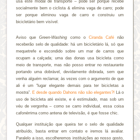
usa este modal de transporte – pode ser porque recebe
socialmente bem o ciclista & elimina vaga de carro; pode
ser porque eliminou vaga de carro e construiu um
bicicletário bem visível.
Aviso que
Green-Washing
como o
Ciranda Café
não
receberão selo de qualidade: há um bicicletário lá, só que
mequetrefe e escondido sobre um mar de carros que
ocupam a calçada; uma das donas usa bicicleta como
meio de transporte, mas não posso entrar no restaurante
portando uma dobrável, devidamente dobrada, sem que
venha alguém reclamar, às vezes com o argumento de que
ali é um “lugar elegante demais para ter bicicletas a
mostra”.
E desde quando Dahons não são elegantes?!
Lá o
uso de bicicleta até existe, e é estimulado, mas sob um
véu de vergonha – como se carro individual, essa coisa
cafonérrima como antena de televisão, é que fosse chic.
Qualquer instituição que queira ter o selo de qualidade
atribuído, basta entrar em contato e iremos lá avaliar.
Paralelo a isso, escolheremos instituições ao nosso gosto,