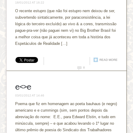
18/01/2012 AT 16:22
O recente estupro (que não foi estupro nem deixou de ser,
subvertendo sintaticamente, por paraconsistência, a lei
lógica do terceiro excluído) ao vivo & a cores, transmissão
pague-pra-ver (não paguei nem vi) no Big Brother Brasil foi
a melhor coisa que já aconteceu em toda a história dos
Espetáculos de Realidade […]
READ MORE
8
e<>e
03/01/2012 AT 14:46
Poema que fiz em homenagem ao poeta bauhaus (e negro)
americano e e cummings (sim, sem pontos depois da
abreviação do nome: E.E., para Edward Elstin, e tudo em
minúscula, sempre) – e que acabou levando o 1º lugar no
último prêmio de poesia do Sindicato dos Trabalhadores