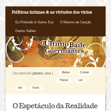
Políticas íntimas & as virtudes dos vícios
Eu Profundo & Outros Eus
O Retorno da Canção
Outros Salões
Beber
Comer
[Archive for
janeiro, 2012
]
Flanar
Ler
Ver
Viver
O Espetáculo da Realidade