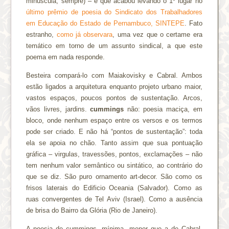
minúscula, sempre) – e que acabou levando o 1º lugar no
último prêmio de poesia do Sindicato dos Trabalhadores
em Educação do Estado de Pernambuco, SINTEPE
. Fato
estranho,
como já observara
, uma vez que o certame era
temático em torno de um assunto sindical, a que este
poema em nada responde.
Besteira compará-lo com Maiakovisky e Cabral. Ambos
estão ligados a arquitetura enquanto projeto urbano maior,
vastos espaços, poucos pontos de sustentação. Arcos,
vãos livres, jardins.
cummings
não: poesia maciça, em
bloco, onde nenhum espaço entre os versos e os termos
pode ser criado. E não há “pontos de sustentação”: toda
ela se apoia no chão. Tanto assim que sua pontuação
gráfica – virgulas, travessões, pontos, exclamações – não
tem nenhum valor semântico ou sintático, ao contrário do
que se diz. São puro ornamento art-decor. São como os
frisos laterais do Edificio Oceania (Salvador). Como as
ruas convergentes de Tel Aviv (Israel). Como a ausência
de brisa do Bairro da Glória (Rio de Janeiro).
A poesia de cummings, mínima, menor que a de Cabral,