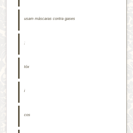
usam máscaras contra gases
;
tóx
i
cos