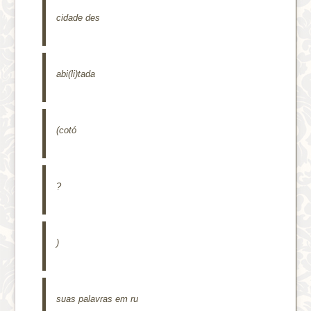
cidade des
abi(li)tada
(cotó
?
)
suas palavras em ru