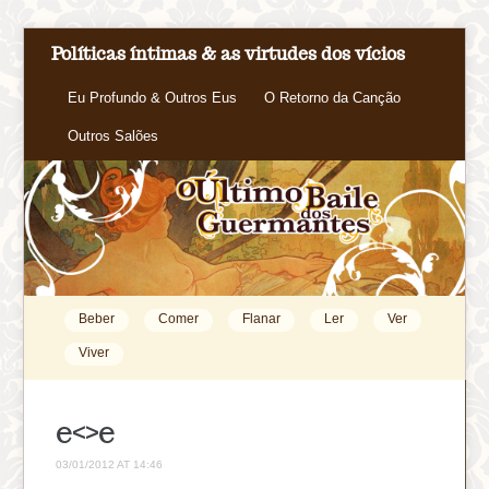
Políticas íntimas & as virtudes dos vícios
Eu Profundo & Outros Eus
O Retorno da Canção
Outros Salões
Beber
Comer
Flanar
Ler
Ver
Viver
e<>e
03/01/2012 AT 14:46