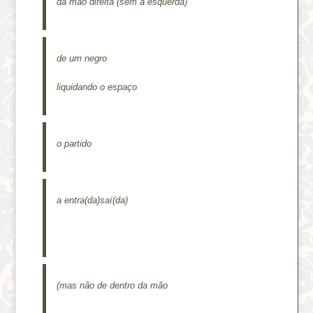
da mão direita (sem a esquerda)
de um negro
liquidando o espaço
o partido
a entra(da)saí(da)
(mas não de dentro da mão