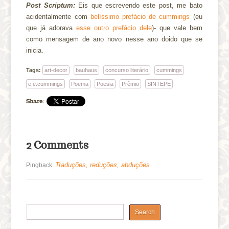
Post Scriptum:
Eis que escrevendo este post, me bato
acidentalmente com
belíssimo prefácio de cummings
(eu
que já adorava
esse outro prefácio dele
)- que vale bem
como mensagem de ano novo nesse ano doido que se
inicia.
Tags:
art-decor
bauhaus
concurso literário
cummings
e.e.cummings
Poema
Poesia
Prêmio
SINTEPE
Share:
2 Comments
Traduções, reduções, abduções
Pingback: