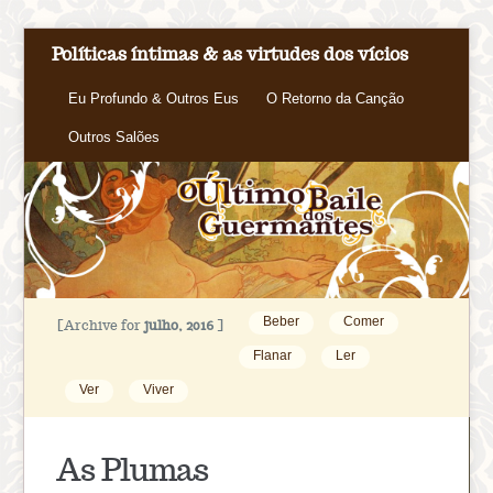
Políticas íntimas & as virtudes dos vícios
Eu Profundo & Outros Eus
O Retorno da Canção
Outros Salões
Beber
Comer
[Archive for
julho, 2016
]
Flanar
Ler
Ver
Viver
As Plumas