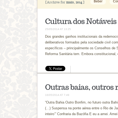
Beber
Co
[Archive for
maio, 2014
]
Cultura dos Notávei
25/05/2014 AT 13:25
Dos grandes ganhos institucionais da redemocra
deliberativos formados pela sociedade civil com
específicos – principalmente os Conselhos de 
Reforma Sanitária tem. Embora constitucional,
Outras baias, outros r
16/05/2014 AT 7:49
“Outra Bahia Outro Bonfim, no futuro outra Bah
(…) Suspensa na ponte aérea entre o Rio de Ja
inteiro’” Confraria da Bazófia E eu a amei. Ame