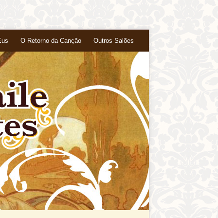
Eus
O Retorno da Canção
Outros Salões