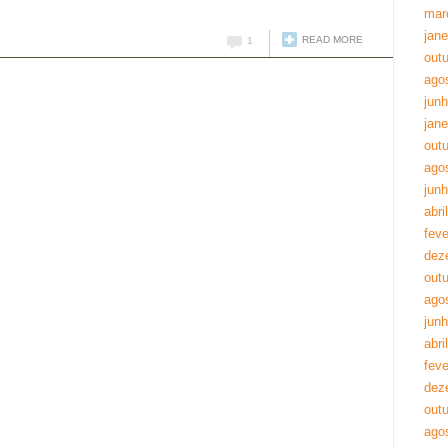
mar
jane
READ MORE
1
out
ago
jun
jane
out
ago
jun
abri
feve
dez
out
ago
jun
abri
feve
dez
out
ago