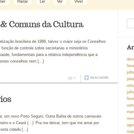
mer
Flanar
Ler
Ver
Viver
s & Comuns da Cultura
tização brasileira de 1988, talvez o maior seja os Conselhos
Ar
 função de controle sobre secretarias e ministérios
Saúde, fundamentais para a relativa independência que a
dez
 estes conselhos nem […]
feve
julh
READ MORE
0
jane
out
julh
ios
feve
out
mar
ia: um novo Porto Seguro; Outra Bahia de outros carnavais
nov
neiro e o Ceará (…) ‘Pra me deixar, tem que me amar por
ago
i esta cidade […]
mai