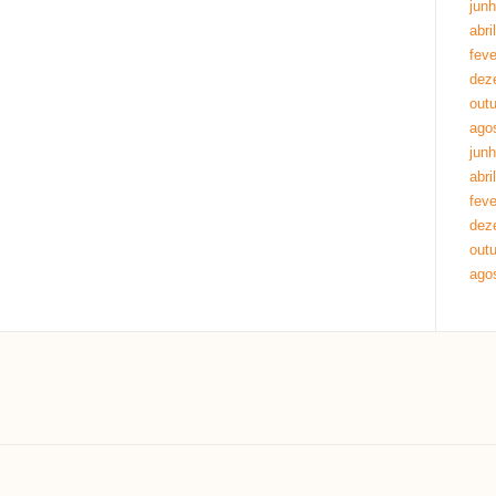
jun
abri
feve
dez
out
ago
jun
abri
feve
dez
out
ago