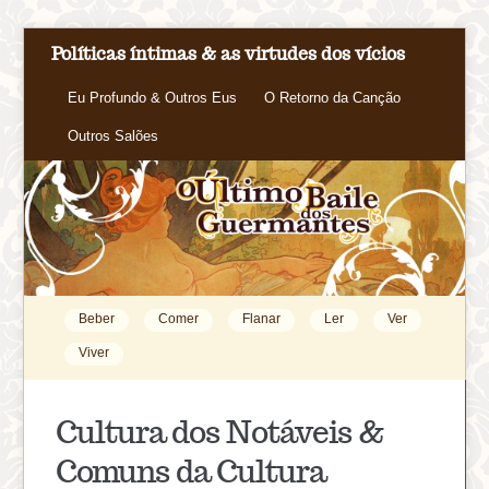
Políticas íntimas & as virtudes dos vícios
Eu Profundo & Outros Eus
O Retorno da Canção
Outros Salões
Beber
Comer
Flanar
Ler
Ver
Viver
Cultura dos Notáveis &
Comuns da Cultura