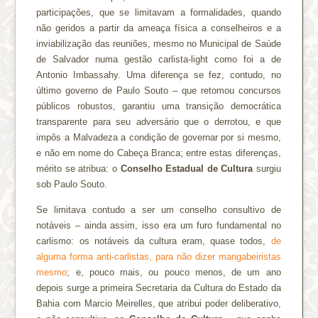
participações, que se limitavam a formalidades, quando
não geridos a partir da ameaça física a conselheiros e a
inviabilização das reuniões, mesmo no Municipal de Saúde
de Salvador numa gestão carlista-light como foi a de
Antonio Imbassahy. Uma diferença se fez, contudo, no
último governo de Paulo Souto – que retomou concursos
públicos robustos, garantiu uma transição democrática
transparente para seu adversário que o derrotou, e que
impôs a Malvadeza a condição de governar por si mesmo,
e não em nome do Cabeça Branca; entre estas diferenças,
mérito se atribua: o
Conselho Estadual de Cultura
surgiu
sob Paulo Souto.
Se limitava contudo a ser um conselho consultivo de
notáveis – ainda assim, isso era um furo fundamental no
carlismo: os notáveis da cultura eram, quase todos,
de
alguma forma anti-carlistas, para não dizer mangabeiristas
mesmo
; e, pouco mais, ou pouco menos, de um ano
depois surge a primeira Secretaria da Cultura do Estado da
Bahia com Marcio Meirelles, que atribui poder deliberativo,