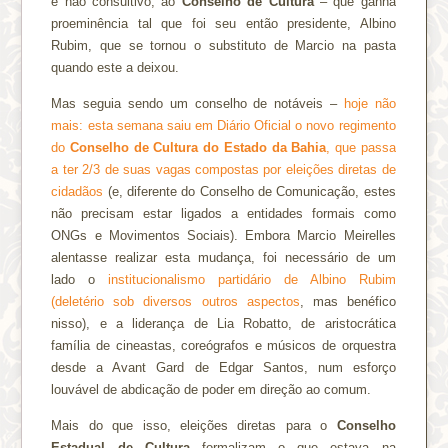
e não consultivo, ao
Conselho de Cultura
– que ganha
proeminência tal que foi seu então presidente, Albino
Rubim, que se tornou o substituto de Marcio na pasta
quando este a deixou.
Mas seguia sendo um conselho de notáveis –
hoje não
mais: esta semana saiu em Diário Oficial o novo regimento
do
Conselho de Cultura do Estado da Bahia
, que passa
a ter 2/3 de suas vagas compostas por eleições diretas de
cidadãos
(e, diferente do Conselho de Comunicação, estes
não precisam estar ligados a entidades formais como
ONGs e Movimentos Sociais). Embora Marcio Meirelles
alentasse realizar esta mudança, foi necessário de um
lado o
institucionalismo partidário de Albino Rubim
(deletério sob diversos outros aspectos
, mas benéfico
nisso), e a liderança de Lia Robatto, de aristocrática
família de cineastas, coreógrafos e músicos de orquestra
desde a Avant Gard de Edgar Santos, num esforço
louvável de abdicação de poder em direção ao comum.
Mais do que isso, eleições diretas para o
Conselho
Estadual de Cultura
formalizam o que estava na