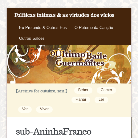
Políticas íntimas & as virtudes dos vícios
Eu Profundo & Outros Eus
O Retorno da Canção
Outros Salões
Beber
Comer
[Archive for
outubro, 2011
]
Flanar
Ler
Ver
Viver
sub-AninhaFranco