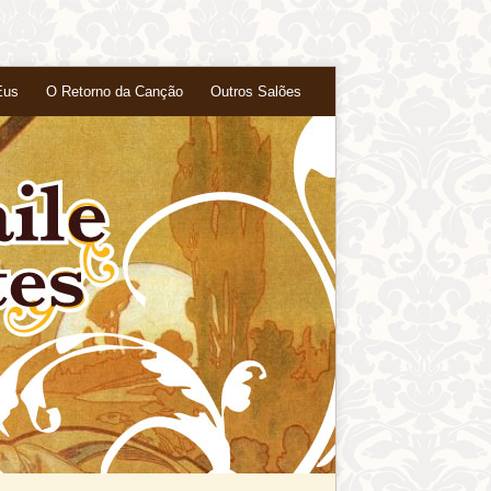
Eus
O Retorno da Canção
Outros Salões