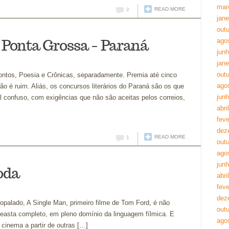
mar
READ MORE
2
jane
out
 Ponta Grossa – Paraná
ago
jun
jane
out
Contos, Poesia e Crônicas, separadamente. Premia até cinco
ago
não é ruim. Aliás, os concursos literários do Paraná são os que
jun
l confuso, com exigências que não são aceitas pelos correios,
abri
feve
dez
READ MORE
1
out
ago
jun
oda
abri
feve
dez
ropalado, A Single Man, primeiro filme de Tom Ford, é não
out
easta completo, em pleno domínio da linguagem fílmica. E
ago
cinema a partir de outras […]