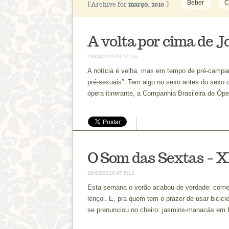
Beber
C
[Archive for
março, 2010
]
A volta por cima de 
28/03/2010 AT 20:16
A notícia é velha, mas em tempo de pré-campanha
pré-sexuais”. Tem algo no sexo antes do sexo q
ópera itinerante, a Companhia Brasileira de Ópe
O Som das Sextas – 
26/03/2010 AT 6:12
Esta semana o verão acabou de verdade: começo
lençol. E, pra quem tem o prazer de usar bicic
se prenunciou no cheiro: jasmins-manacás em flo