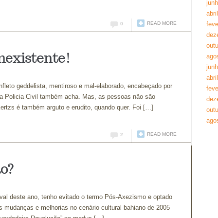
jun
abri
READ MORE
feve
0
dez
out
inexistente!
ago
jun
abri
fleto geddelista, mentiroso e mal-elaborado, encabeçado por
feve
: a Policia Civil também acha. Mas, as pessoas não são
dez
Kertzs é também arguto e erudito, quando quer. Foi […]
out
ago
READ MORE
2
o?
val deste ano, tenho evitado o termo Pós-Axezismo e optado
às mudanças e melhorias no cenário cultural bahiano de 2005