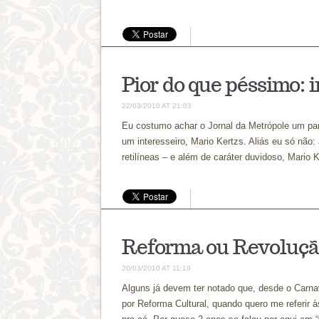
Pior do que péssimo: 
22/03/2010 AT 21:03
Eu costumo achar o Jornal da Metrópole um pan
um interesseiro, Mario Kertzs. Aliás eu só não
retilíneas – e além de caráter duvidoso, Mario 
Reforma ou Revoluçã
20/03/2010 AT 11:19
Alguns já devem ter notado que, desde o Carna
por Reforma Cultural, quando quero me referir 