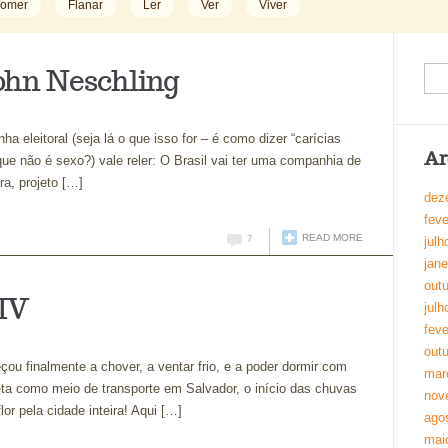
omer
Flanar
Ler
Ver
Viver
John Neschling
 eleitoral (seja lá o que isso for – é como dizer “carícias
Ar
ue não é sexo?) vale reler: O Brasil vai ter uma companhia de
ra, projeto […]
dez
feve
READ MORE
7
julh
jane
out
XIV
julh
feve
out
u finalmente a chover, a ventar frio, e a poder dormir com
mar
leta como meio de transporte em Salvador, o início das chuvas
nov
r pela cidade inteira! Aqui […]
ago
mai