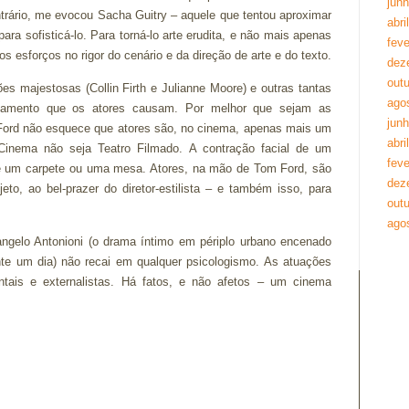
jun
ntrário, me evocou Sacha Guitry – aquele que tentou aproximar
abri
ara sofisticá-lo. Para torná-lo arte erudita, e não mais apenas
feve
esforços no rigor do cenário e da direção de arte e do texto.
dez
out
es majestosas (Collin Firth e Julianne Moore) e outras tantas
ago
ntamento que os atores causam. Por melhor que sejam as
jun
s, Ford não esquece que atores são, no cinema, apenas mais um
abri
Cinema não seja Teatro Filmado. A contração facial de um
feve
e um carpete ou uma mesa. Atores, na mão de Tom Ford, são
dez
, ao bel-prazer do diretor-estilista – e também isso, para
out
ago
angelo Antonioni (o drama íntimo em périplo urbano encenado
te um dia) não recai em qualquer psicologismo. As atuações
tais e externalistas. Há fatos, e não afetos – um cinema