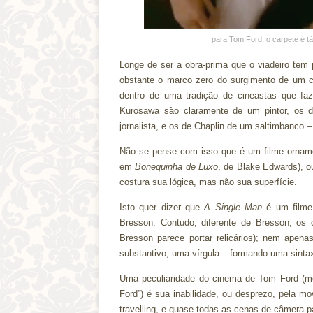
para Tom Ford, o carpete é tã
Longe de ser a obra-prima que o viadeiro tem
obstante o marco zero do surgimento de um c
dentro de uma tradição de cineastas que faz
Kurosawa são claramente de um pintor, os de
jornalista, e os de Chaplin de um saltimbanco
Não se pense com isso que é um filme ornamen
em
Bonequinha de Luxo
, de Blake Edwards), o
costura sua lógica, mas não sua superfície.
Isto quer dizer que
A Single Man
é um filme 
Bresson. Contudo, diferente de Bresson, os
Bresson parece portar relicários); nem apena
substantivo, uma vírgula – formando uma sintax
Uma peculiaridade do cinema de Tom Ford (m
Ford”) é sua inabilidade, ou desprezo, pela
travelling, e quase todas as cenas de câmera 