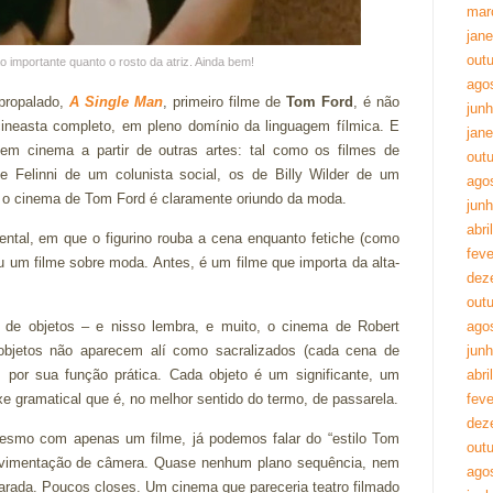
mar
jane
out
o importante quanto o rosto da atriz. Ainda bem!
ago
 propalado,
A Single Man
, primeiro filme de
Tom Ford
, é não
jun
ineasta completo, em pleno domínio da linguagem fílmica. E
jane
em cinema a partir de outras artes: tal como os filmes de
out
 Felinni de um colunista social, os de Billy Wilder de um
ago
 – o cinema de Tom Ford é claramente oriundo da moda.
jun
abri
tal, em que o figurino rouba a cena enquanto fetiche (como
feve
u um filme sobre moda. Antes, é um filme que importa da alta-
dez
out
de objetos – e nisso lembra, e muito, o cinema de Robert
ago
 objetos não aparecem alí como sacralizados (cada cena de
jun
s por sua função prática. Cada objeto é um significante, um
abri
e gramatical que é, no melhor sentido do termo, de passarela.
feve
dez
esmo com apenas um filme, já podemos falar do “estilo Tom
out
 movimentação de câmera. Quase nenhum plano sequência, nem
ago
parada. Poucos closes. Um cinema que pareceria teatro filmado