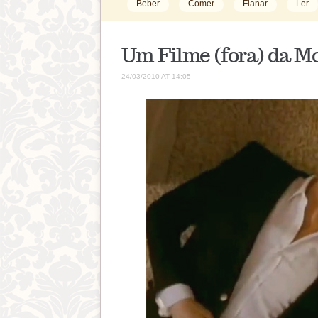
Beber
Comer
Flanar
Ler
Um Filme (fora) da M
24/03/2010 AT 14:05