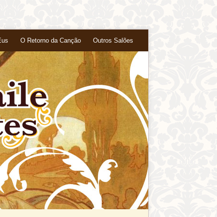
Eus
O Retorno da Canção
Outros Salões