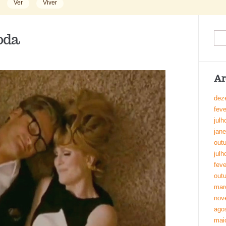
Ver
Viver
oda
Ar
dez
feve
julh
jane
out
julh
feve
out
mar
nov
ago
mai