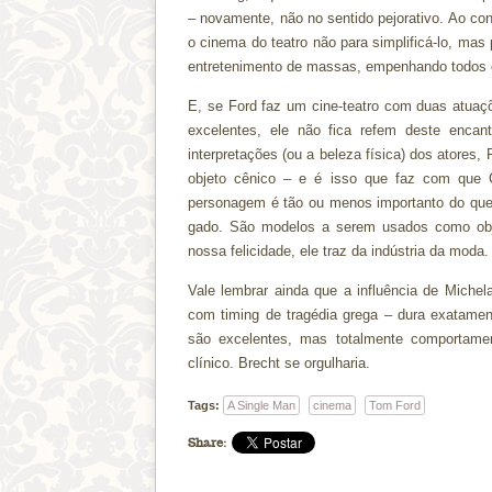
– novamente, não no sentido pejorativo. Ao co
o cinema do teatro não para simplificá-lo, mas p
entretenimento de massas, empenhando todos os 
E, se Ford faz um cine-teatro com duas atuaçõ
excelentes, ele não fica refem deste enca
interpretações (ou a beleza física) dos atore
objeto cênico – e é isso que faz com que 
personagem é tão ou menos importanto do qu
gado. São modelos a serem usados como objeto
nossa felicidade, ele traz da indústria da moda.
Vale lembrar ainda que a influência de Michel
com timing de tragédia grega – dura exatamen
são excelentes, mas totalmente comportamen
clínico. Brecht se orgulharia.
Tags:
A Single Man
cinema
Tom Ford
Share: