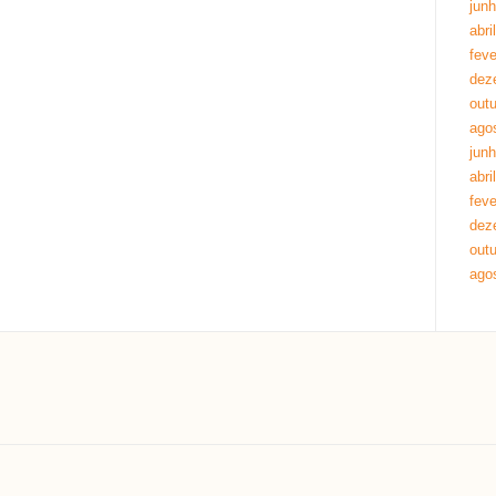
jun
abri
feve
dez
out
ago
jun
abri
feve
dez
out
ago