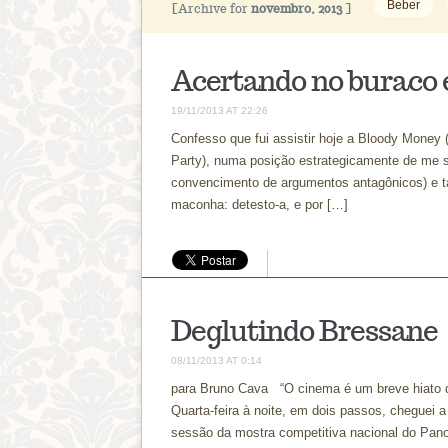
Beber
[Archive for
novembro, 2013
]
Acertando no buraco 
19/11/2013 AT 22:26
Confesso que fui assistir hoje a Bloody Money 
Party), numa posição estrategicamente de me s
convencimento de argumentos antagônicos) e 
maconha: detesto-a, e por […]
Deglutindo Bressane
08/11/2013 AT 0:14
para Bruno Cava “O cinema é um breve hiato de
Quarta-feira à noite, em dois passos, cheguei a
sessão da mostra competitiva nacional do Pan