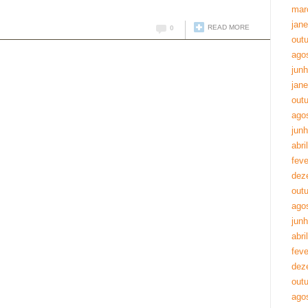
mar
jane
READ MORE
0
out
ago
jun
jane
out
ago
jun
abri
feve
dez
out
ago
jun
abri
feve
dez
out
ago