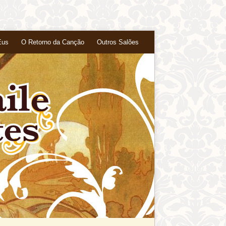
Eus
O Retorno da Canção
Outros Salões