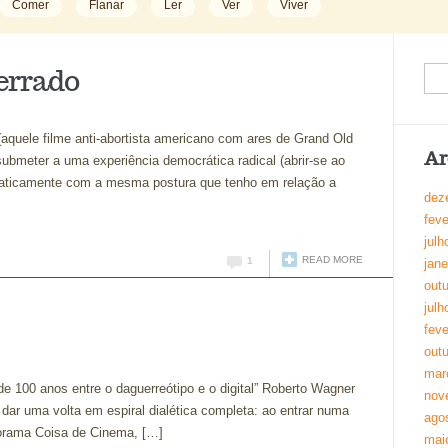
Comer
Flanar
Ler
Ver
Viver
errado
(aquele filme anti-abortista americano com ares de Grand Old
Ar
ubmeter a uma experiência democrática radical (abrir-se ao
taticamente com a mesma postura que tenho em relação a
dez
feve
julh
READ MORE
1
jane
out
julh
feve
out
mar
 100 anos entre o daguerreótipo e o digital” Roberto Wagner
nov
 dar uma volta em espiral dialética completa: ao entrar numa
ago
orama Coisa de Cinema, […]
mai