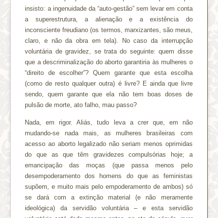
insisto: a ingenuidade da “auto-gestão” sem levar em conta
a superestrutura, a alienação e a existência do
inconsciente freudiano (os termos, marxizantes, são meus,
claro, e não da obra em tela). No caso da interrupção
voluntária de gravidez, se trata do seguinte: quem disse
que a descriminalização do aborto garantiria às mulheres o
“direito de escolher”? Quem garante que esta escolha
(como de resto qualquer outra) é livre? E ainda que livre
sendo, quem garante que ela não tem boas doses de
pulsão de morte, ato falho, mau passo?
Nada, em rigor. Aliás, tudo leva a crer que, em não
mudando-se nada mais, as mulheres brasileiras com
acesso ao aborto legalizado não seriam menos oprimidas
do que as que têm gravidezes compulsórias hoje; a
emancipação das moças (que passa menos pelo
desempoderamento dos homens do que as feministas
supõem, e muito mais pelo empoderamento de ambos) só
se dará com a extinção material (e não meramente
ideológica) da servidão voluntária – e esta servidão