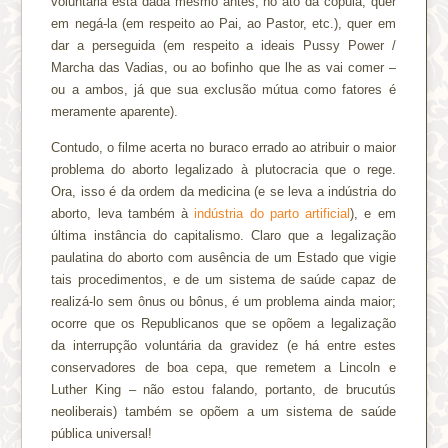
voluntária está dada mesmo antes, no ato da cópula, quer
em negá-la (em respeito ao Pai, ao Pastor, etc.), quer em
dar a perseguida (em respeito a ideais Pussy Power /
Marcha das Vadias, ou ao bofinho que lhe as vai comer –
ou a ambos, já que sua exclusão mútua como fatores é
meramente aparente).
Contudo, o filme acerta no buraco errado ao atribuir o maior
problema do aborto legalizado à plutocracia que o rege.
Ora, isso é da ordem da medicina (e se leva a indústria do
aborto, leva também à
indústria do parto artificial
), e em
última instância do capitalismo. Claro que a legalização
paulatina do aborto com ausência de um Estado que vigie
tais procedimentos, e de um sistema de saúde capaz de
realizá-lo sem ônus ou bônus, é um problema ainda maior;
ocorre que os Republicanos que se opõem a legalização
da interrupção voluntária da gravidez (e há entre estes
conservadores de boa cepa, que remetem a Lincoln e
Luther King – não estou falando, portanto, de brucutús
neoliberais) também se opõem a um sistema de saúde
pública universal!