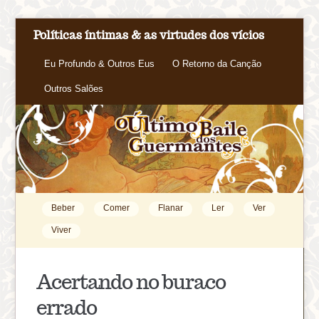
Políticas íntimas & as virtudes dos vícios
Eu Profundo & Outros Eus
O Retorno da Canção
Outros Salões
Beber
Comer
Flanar
Ler
Ver
Viver
Acertando no buraco
errado