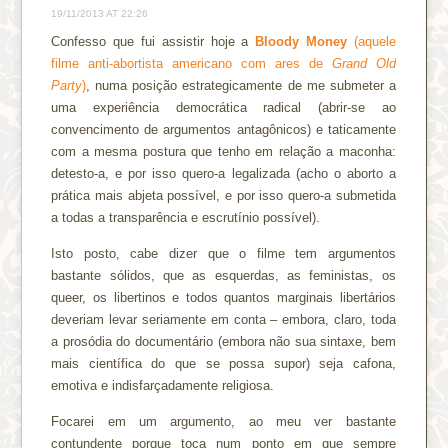
19/11/2013 AT 22:26
Confesso que fui assistir hoje a
Bloody Money
(aquele
filme anti-abortista americano com ares de
Grand Old
Party
)
, numa posição estrategicamente de me submeter a
uma experiência democrática radical (abrir-se ao
convencimento de argumentos antagônicos) e taticamente
com a mesma postura que tenho em relação a maconha:
detesto-a, e por isso quero-a legalizada (acho o aborto a
prática mais abjeta possível, e por isso quero-a submetida
a todas a transparência e escrutínio possível).
Isto posto, cabe dizer que o filme tem argumentos
bastante sólidos, que as esquerdas, as feministas, os
queer, os libertinos e todos quantos marginais libertários
deveriam levar seriamente em conta – embora, claro, toda
a prosódia do documentário (embora não sua sintaxe, bem
mais científica do que se possa supor) seja cafona,
emotiva e indisfarçadamente religiosa.
Focarei em um argumento, ao meu ver bastante
contundente porque toca num ponto em que sempre