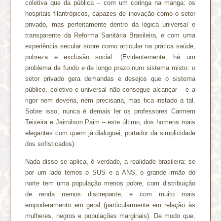
coletiva que da pública – com um coringa na manga: os
hospitais filantrópicos, capazes de inovação como o setor
privado, mas perfeitamente dentro da lógica universal e
transparente da Reforma Sanitária Brasileira, e com uma
experiência secular sobre como articular na prática saúde,
pobreza e exclusão social. (Evidentemente, há um
problema de fundo e de longo prazo num sistema misto: o
setor privado gera demandas e desejos que o sistema
público, coletivo e universal não consegue alcançar – e a
rigor nem deveria, nem precisaria, mas fica instado a tal.
Sobre isso, nunca é demais ler os professores Carmem
Teixeira e Jairnilson Paim – este último, dos homens mais
elegantes com quem já dialoguei, portador da simplicidade
dos sofisticados).
Nada disso se aplica, é verdade, a realidade brasileira: se
por um lado temos o SUS e a ANS, o grande irmão do
norte tem uma população menos pobre, com distribuição
de renda menos discrepante, e com muito mais
empoderamento em geral (particularmente em relação às
mulheres, negros e populações marginais). De modo que,