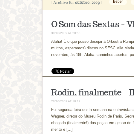
Beber
[Archive for
outubro, 2009
]
O Som das Sextas – VI
30/10/2009 AT 20:55
Aláfia! É o que posso desejar à Orkestra Rumpi
muitos, esperamos) discos no SESC Vila Maria
novembro, às 18h. Aláfia: caminhos abertos, p
Rodin, finalmente – I
28/10/2009 AT 18:17
Fui segunda-feira desta semana na entrevista 
Wagner, diretor do Museu Rodin de Paris, Secret
chegada (finalmente!) das peças em gesso de Ro
mérito é […]