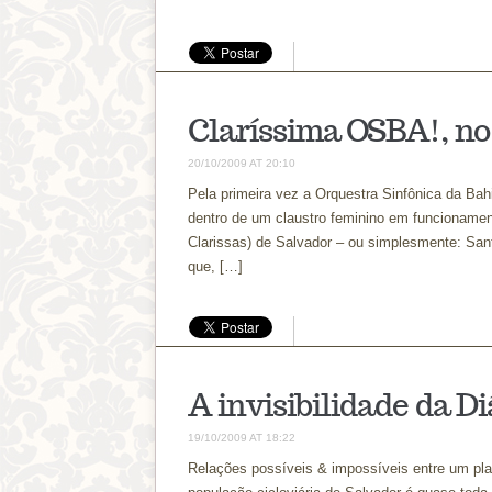
Claríssima OSBA!, no
20/10/2009 AT 20:10
Pela primeira vez a Orquestra Sinfônica da Ba
dentro de um claustro feminino em funcioname
Clarissas) de Salvador – ou simplesmente: San
que, […]
A invisibilidade da D
19/10/2009 AT 18:22
Relações possíveis & impossíveis entre um plan