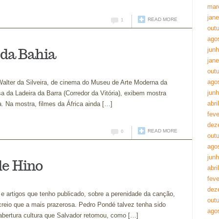
mar
jane
READ MORE
1
out
ago
 da Bahia
jun
jane
out
ago
 Walter da Silveira, de cinema do Museu de Arte Moderna da
jun
a da Ladeira da Barra (Corredor da Vitória), exibem mostra
abri
. Na mostra, filmes da África ainda […]
feve
dez
READ MORE
0
out
ago
jun
de Hino
abri
feve
dez
 e artigos que tenho publicado, sobre a perenidade da canção,
out
 creio que a mais prazerosa. Pedro Pondé talvez tenha sido
ago
abertura cultura que Salvador retomou, como […]