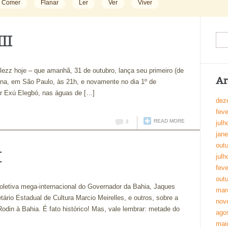
Comer
Flanar
Ler
Ver
Viver
II
lezz hoje – que amanhã, 31 de outubro, lança seu primeiro (de
Ar
na, em São Paulo, às 21h, e novamente no dia 1º de
or Exú Elegbó, nas águas de […]
dez
feve
READ MORE
2
julh
jane
out
I
julh
feve
out
coletiva mega-internacional do Governador da Bahia, Jaques
mar
ário Estadual de Cultura Marcio Meirelles, e outros, sobre a
nov
din à Bahia. É fato histórico! Mas, vale lembrar: metade do
ago
mai