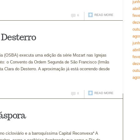
jun
abri
READ MORE
feve
6
dez
out
 Desterro
ago
jun
abri
hia (OSBA) executa uma edição da série Mozart nas Igrejas
feve
nto: o Convento da Ordem Segunda de São Francisco (Irmãs
dez
ta Clara do Desterro. A aproximação já está ocorrendo desde
out
ago
READ MORE
0
iáspora
o cicloviário e a barroquíssima Capital Reconvexa* A