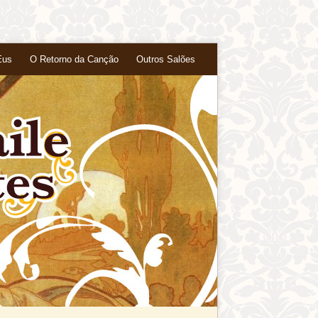
Eus
O Retorno da Canção
Outros Salões