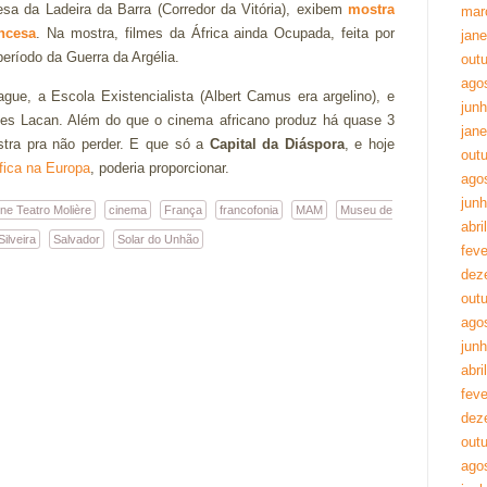
esa da Ladeira da Barra (Corredor da Vitória), exibem
mostra
mar
ncesa
. Na mostra, filmes da África ainda Ocupada, feita por
jane
eríodo da Guerra da Argélia.
out
ago
ague, a Escola Existencialista (Albert Camus era argelino), e
jun
ues Lacan. Além do que o cinema africano produz há quase 3
jane
stra pra não perder. E que só a
Capital da Diáspora
, e hoje
out
fica na Europa
, poderia proporcionar.
ago
jun
ne Teatro Molière
cinema
França
francofonia
MAM
Museu de
abri
Silveira
Salvador
Solar do Unhão
feve
dez
out
ago
jun
abri
feve
dez
out
ago