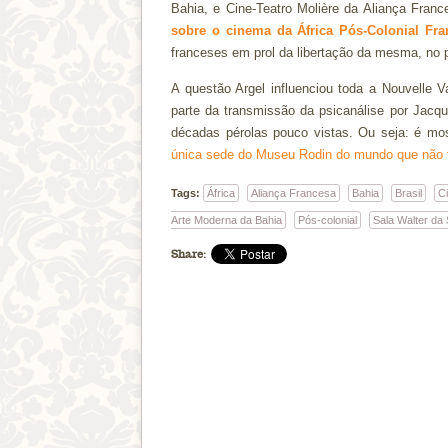
Bahia, e Cine-Teatro Molière da Aliança Franc
sobre o cinema da África Pós-Colonial Fra
franceses em prol da libertação da mesma, no p
A questão Argel influenciou toda a Nouvelle V
parte da transmissão da psicanálise por Jacq
décadas pérolas pouco vistas. Ou seja: é mo
única sede do Museu Rodin do mundo que não 
Tags:
África
Aliança Francesa
Bahia
Brasil
Ci
Arte Moderna da Bahia
Pós-colonial
Sala Walter da 
Share: