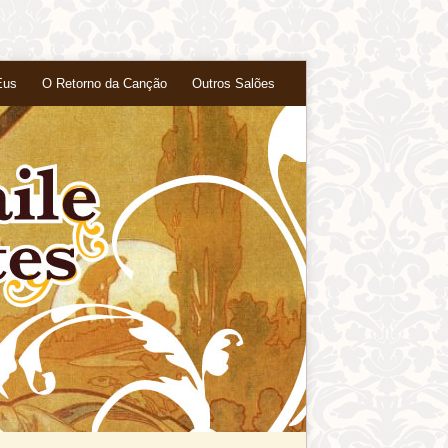
Eus
O Retorno da Canção
Outros Salões