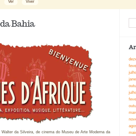
Ver
Viver
 da Bahia
Ar
dez
feve
julh
jane
out
julh
feve
out
mar
nov
ago
s Walter da Silveira, de cinema do Museu de Arte Moderna da
mai