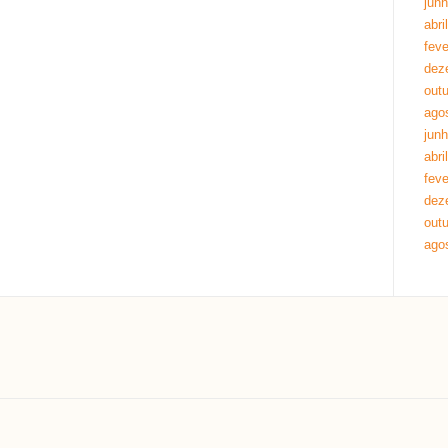
jun
abri
feve
dez
out
ago
jun
abri
feve
dez
out
ago