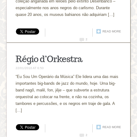
coleção angariada em leilões pelo extinto Desenbanco –
especialmente nos anos negros do carlismo. Durante
quase 20 anos, os museus bahianos não adquiriam […]
READ MORE
2
Régio d’Orkestra
22/01/2010 AT 6:50
“Eu Sou Um Operário da Música” Ele lidera uma das mais
importantes big-bands de jazz do mundo, hoje. Uma big-
band nagô, malê, fon, jêje – que subverte a estrutura
orquestral ao colocar na frente, e não na cozinha, os
tambores e percussões, e os negros em traje de gala. A
[…]
READ MORE
2