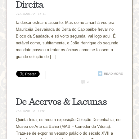
Direita
27/01/2010 AT 16:11
Ia deixar esfriar o assunto. Mas como amanhã vou pra
Mauricéia Desvairada do Delta do Capibaribe frevar no
Bloco da Saudade, e só volto segunda, vai logo aqui. É
notável como, subitamente, o João Henrique do segundo
mandato passou a tratar os ônibus como se fossem a
grande solução de […]
READ MORE
3
De Acervos & Lacunas
25/01/2010 AT 11:51
Quinta-feira, estreou a exposição Coleção Desenbahia, no
Museu de Arte da Bahia (MAB – Corredor da Vitória).
Trata-se de expor no vetusto palácio do século XVII a