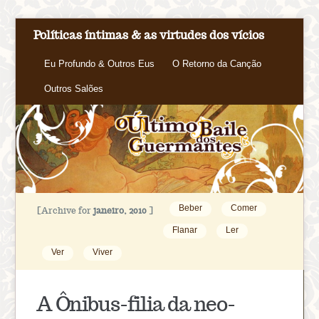
Políticas íntimas & as virtudes dos vícios
Eu Profundo & Outros Eus
O Retorno da Canção
Outros Salões
Beber
Comer
[Archive for
janeiro, 2010
]
Flanar
Ler
Ver
Viver
A Ônibus-filia da neo-