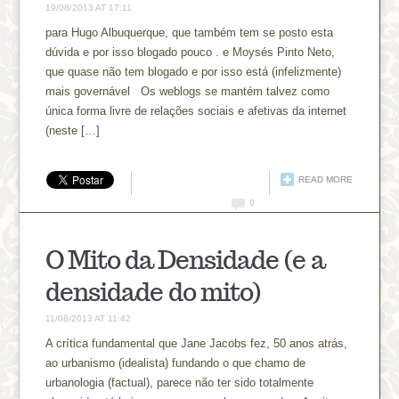
19/08/2013 AT 17:11
para Hugo Albuquerque, que também tem se posto esta
dúvida e por isso blogado pouco . e Moysés Pinto Neto,
que quase não tem blogado e por isso está (infelizmente)
mais governável Os weblogs se mantém talvez como
única forma livre de relações sociais e afetivas da internet
(neste […]
READ MORE
0
O Mito da Densidade (e a
densidade do mito)
11/08/2013 AT 11:42
A crítica fundamental que Jane Jacobs fez, 50 anos atrás,
ao urbanismo (idealista) fundando o que chamo de
urbanologia (factual), parece não ter sido totalmente