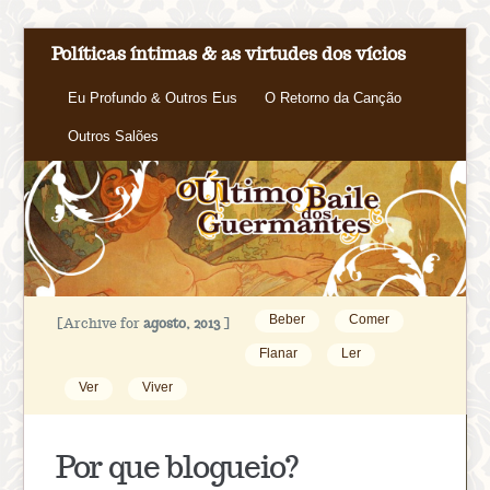
Políticas íntimas & as virtudes dos vícios
Eu Profundo & Outros Eus
O Retorno da Canção
Outros Salões
Beber
Comer
[Archive for
agosto, 2013
]
Flanar
Ler
Ver
Viver
Por que blogueio?