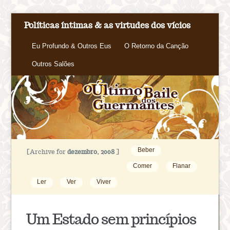
Políticas íntimas & as virtudes dos vícios
Eu Profundo & Outros Eus
O Retorno da Canção
Outros Salões
Beber
[Archive for
dezembro, 2008
]
Comer
Flanar
Ler
Ver
Viver
Um Estado sem princípios