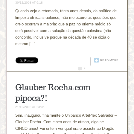
30/12/2008 AT 9:18
Quando vejo a retomada, trinta anos depois, da política de
limpeza étnica israelense, não me ocorre as questões que
creio ocorram à maioria: que a paz no oriente médio só
será possível com a solução da questão palestina (não
concordo, inclusive porque na década de 40 se dizia o
mesmo […]
READ MORE
2
Glauber Rocha com
pipoca?!
21/12/2008 AT 23:35
Sim, inaugurou finalmente o Unibanco ArtePlex Salvador –
Glauber Rocha. Com cinco anos de atraso, diga-se.
CINCO anos! Fui ontem ver qual era e assistir ao Dragão