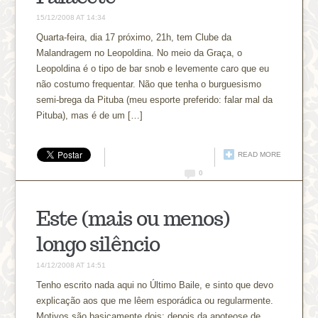
15/12/2008 AT 14:34
Quarta-feira, dia 17 próximo, 21h, tem Clube da
Malandragem no Leopoldina. No meio da Graça, o
Leopoldina é o tipo de bar snob e levemente caro que eu
não costumo frequentar. Não que tenha o burguesismo
semi-brega da Pituba (meu esporte preferido: falar mal da
Pituba), mas é de um […]
READ MORE
0
Este (mais ou menos)
longo silêncio
14/12/2008 AT 14:51
Tenho escrito nada aqui no Último Baile, e sinto que devo
explicação aos que me lêem esporádica ou regularmente.
Motivos são basicamente dois: depois da apoteose de