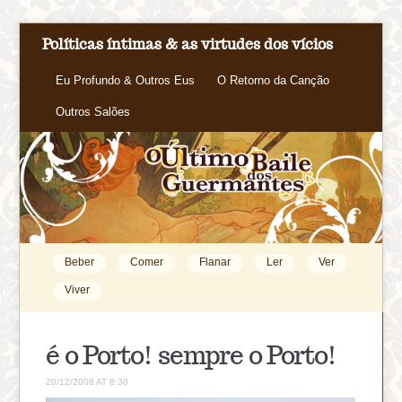
Políticas íntimas & as virtudes dos vícios
Eu Profundo & Outros Eus
O Retorno da Canção
Outros Salões
Beber
Comer
Flanar
Ler
Ver
Viver
é o Porto! sempre o Porto!
20/12/2008 AT 8:30