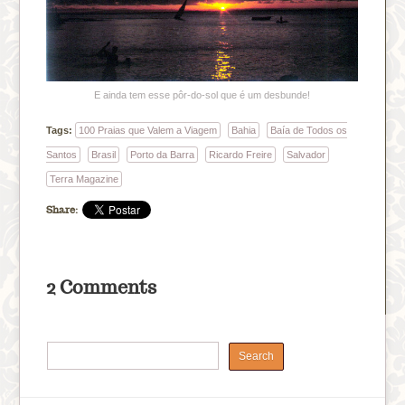
E ainda tem esse pôr-do-sol que é um desbunde!
Tags:
100 Praias que Valem a Viagem
Bahia
Baía de Todos os
Santos
Brasil
Porto da Barra
Ricardo Freire
Salvador
Terra Magazine
Share:
2 Comments