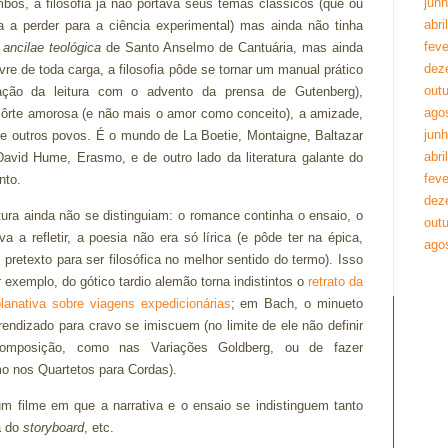
jun
bos, a filosofia já não portava seus temas clássicos (que ou
abri
 a perder para a ciência experimental) mas ainda não tinha
feve
a
ancilae teológica
de Santo Anselmo de Cantuária, mas ainda
dez
vre de toda carga, a filosofia pôde se tornar um manual prático
out
zação da leitura com o advento da prensa de Gutenberg),
ago
ôrte amorosa (e não mais o amor como conceito), a amizade,
jun
 outros povos. É o mundo de La Boetie, Montaigne, Baltazar
abri
vid Hume, Erasmo, e de outro lado da literatura galante do
feve
nto.
dez
ra ainda não se distinguiam: o romance continha o ensaio, o
out
a a refletir, a poesia não era só lírica (e pôde ter na épica,
ago
retexto para ser filosófica no melhor sentido do termo). Isso
or exemplo, do gótico tardio alemão torna indistintos o
retrato da
lanativa sobre viagens expedicionárias
; em Bach, o minueto
endizado para cravo se imiscuem (no limite de ele não definir
omposição, como nas Variações Goldberg, ou de fazer
o nos Quartetos para Cordas).
m filme em que a narrativa e o ensaio se indistinguem tanto
a do
storyboard
, etc.