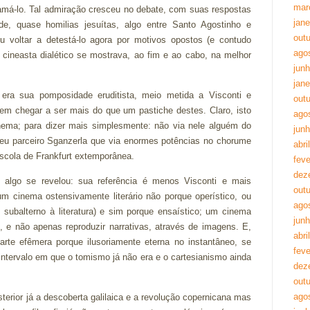
mar
má-lo. Tal admiração cresceu no debate, com suas respostas
jane
, quase homilias jesuítas, algo entre Santo Agostinho e
out
u voltar a detestá-lo agora por motivos opostos (e contudo
ago
e cineasta dialético se mostrava, ao fim e ao cabo, na melhor
jun
jane
a sua pomposidade eruditista, meio metida a Visconti e
out
 sem chegar a ser mais do que um pastiche destes. Claro, isto
ago
nema; para dizer mais simplesmente: não via nele alguém do
jun
seu parceiro Sganzerla que via enormes potências no chorume
abri
scola de Frankfurt extemporânea.
feve
dez
, algo se revelou: sua referência é menos Visconti e mais
out
um cinema ostensivamente literário não porque operístico, ou
ago
 subalterno à literatura) e sim porque ensaístico; um cinema
jun
, e não apenas reproduzir narrativas, através de imagens. E,
abri
rte efêmera porque ilusoriamente eterna no instantâneo, se
feve
 intervalo em que o tomismo já não era e o cartesianismo ainda
dez
out
ago
terior já a descoberta galilaica e a revolução copernicana mas