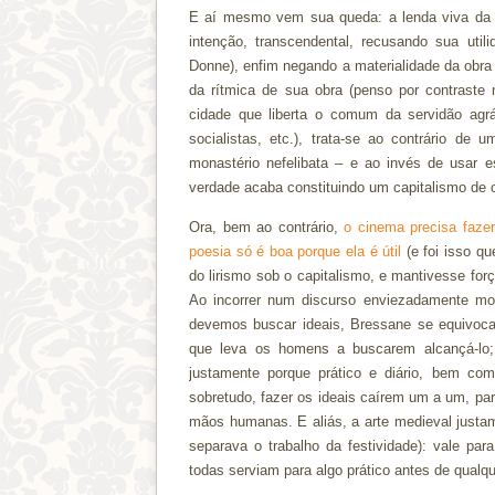
E aí mesmo vem sua queda: a lenda viva da B
intenção, transcendental, recusando sua u
Donne), enfim negando a materialidade da obra 
da rítmica de sua obra (penso por contraste
cidade que liberta o comum da servidão agr
socialistas, etc.), trata-se ao contrário d
monastério nefelibata – e ao invés de usar e
verdade acaba constituindo um capitalismo de c
Ora, bem ao contrário,
o cinema precisa fazer 
poesia só é boa porque ela é útil
(e foi isso q
do lirismo sob o capitalismo, e mantivesse força
Ao incorrer num discurso enviezadamente mora
devemos buscar ideais, Bressane se equivoca
que leva os homens a buscarem alcançá-lo; 
justamente porque prático e diário, bem com
sobretudo, fazer os ideais caírem um a um, para
mãos humanas. E aliás, a arte medieval justam
separava o trabalho da festividade): vale pa
todas serviam para algo prático antes de qualqu