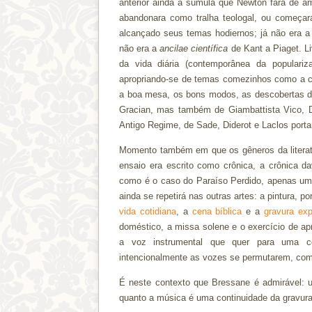
anterior ainda a súmula que Newton fará de am
abandonara como tralha teologal, ou começara
alcançado seus temas hodiernos; já não era 
não era a
ancilae científica
de Kant a Piaget. Li
da vida diária (contemporânea da populari
apropriando-se de temas comezinhos como a c
a boa mesa, os bons modos, as descobertas de
Gracian, mas também de Giambattista Vico, Da
Antigo Regime, de Sade, Diderot e Laclos porta
Momento também em que os gêneros da literatu
ensaio era escrito como crônica, a crônica dav
como é o caso do Paraíso Perdido, apenas um p
ainda se repetirá nas outras artes: a pintura, p
vida cotidiana
, a
cena bíblica
e a
gravura exp
doméstico, a missa solene e o exercício de apr
a voz instrumental que quer para uma c
intencionalmente as vozes se permutarem, com
É neste contexto que Bressane é admirável: u
quanto a música é uma continuidade da gravur