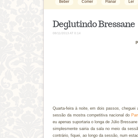
Beber
Comer
Flanar
Ler
Deglutindo Bressane
08/11/2013 AT 0:14
p
Quarta-feira à noite, em dois passos, cheguei 
sessão da mostra competitiva nacional do
Pan
eu apenas suportaria o longa de Júlio Bressane
simplesmente sairia da sala no meio da sessã
contrário, fiquei, ao longo da sessão, num est