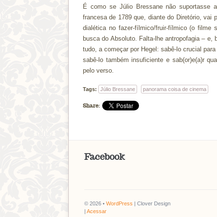
É como se Júlio Bressane não suportasse a
francesa de 1789 que, diante do Diretório, vai
dialética no fazer-fílmico/fruir-fílmico (o fil
busca do Absoluto. Falta-lhe antropofagia – e,
tudo, a começar por Hegel: sabê-lo crucial para
sabê-lo também insuficiente e sab(or)e(a)r qu
pelo verso.
Tags:
Júlio Bressane
panorama coisa de cinema
Share:
Facebook
© 2026 •
WordPress
| Clover Design
|
Acessar