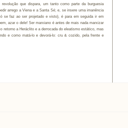
 revolução que dispara, um tanto como parte da burguesia
 pedir arrego a Viena e a Santa Sé; e, se insere uma imanência
me só se faz ao ser projetado e visto), é para em seguida ir em
 bem, azar o dele! Ser marxiano é antes de mais nada marxizar
 o retorno a Heráclito e a derrocada do eleatismo estático, mas
ando e como matá-lo e devorá-lo: cru & cozido, pela frente e