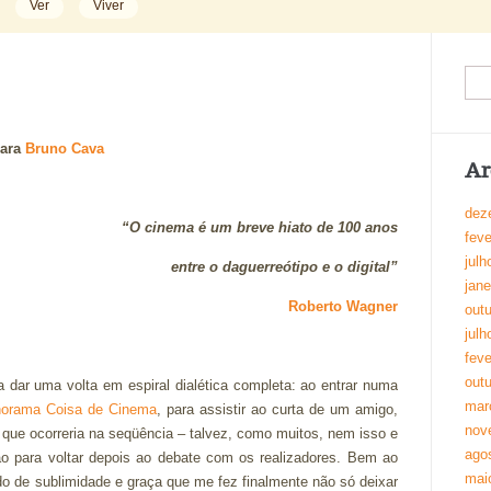
Ver
Viver
ara
Bruno Cava
Ar
dez
“O cinema é um breve hiato de 100 anos
feve
julh
entre o daguerreótipo e o digital”
jane
Roberto Wagner
out
julh
feve
out
a dar uma volta em espiral dialética completa: ao entrar numa
mar
orama Coisa de Cinema
, para assistir ao curta de um amigo,
nov
 que ocorreria na seqüência – talvez, como muitos, nem isso e
ago
o para voltar depois ao debate com os realizadores. Bem ao
mai
ado de sublimidade e graça que me fez finalmente não só deixar