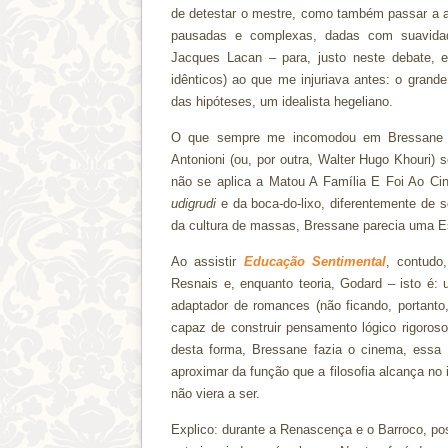
de detestar o mestre, como também passar a a
pausadas e complexas, dadas com suavidade
Jacques Lacan – para, justo neste debate, e
idênticos) ao que me injuriava antes: o grand
das hipóteses, um idealista hegeliano.
O que sempre me incomodou em Bressane er
Antonioni (ou, por outra, Walter Hugo Khouri)
não se aplica a Matou A Família E Foi Ao Ci
udigrudi
e da boca-do-lixo, diferentemente de 
da cultura de massas, Bressane parecia uma E
Ao assistir
Educação Sentimental
, contudo
Resnais e, enquanto teoria, Godard – isto é: 
adaptador de romances (não ficando, portanto,
capaz de construir pensamento lógico rigoroso
desta forma, Bressane fazia o cinema, essa a
aproximar da função que a filosofia alcança no
não viera a ser.
Explico: durante a Renascença e o Barroco, pos