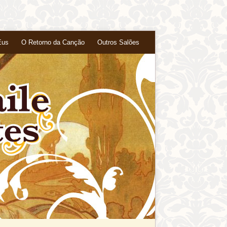
Eus
O Retorno da Canção
Outros Salões