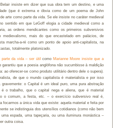
elair insiste em dizer que sua obra tem um destino, e uma
tilidade (que é extrema e óbvia como de um poema de John
de arte como parte da vida. Se ele insiste no caráter medieval
 no sentido em que LeGoff elogia a cidade medieval como a
ária, as ordens mendicantes como os primeiros subversivos
e um medievalismo, mais do que encastelado em palácios, de
sta marcha-a-ré como um ponto de apoio anti-capitalista, na
astas, totalmente platonizado.
parte da vida – ser útil
como
Marianne Moore insiste que a
ue garantiu que a poesia anglófona não sucumbisse à maldição
: ao oferecer-se como produto utilitário dentro dele o supera).
lista, de que o mundo capitalista é materialista e por isso
 gravemente: o Capital é um ideal puro, uma pura abstração
é o trabalho, que o capital nega e aliena, que é material
o o comum, a festa, etc. – o exercício subversivo real é,
 focarmos a única vida que existe: aquela material e feita por
ente se indistinguia dos utensílios cotidianos (como não bem
ra uma espada, uma tapeçaria, ou uma iluminura monástica –
er outra coisa.