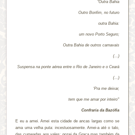
“Outra Bahia
Outro Bonfim, no futuro
outra Bahia:
um novo Porto Seguro;
Outra Bahia de outros carnavais
(…)
Suspensa na ponte aérea entre o Rio de Janeiro e o Ceará
(…)
‘Pra me deixar,
tem que me amar por inteiro'”
Confraria da Bazófia
E eu a amei. Amei esta cidade de ancas largas como se
ama uma velha puta: incestuosamente. Amei-a até o talo,
das cumeadas aos vales; gozei da Graça mas também da