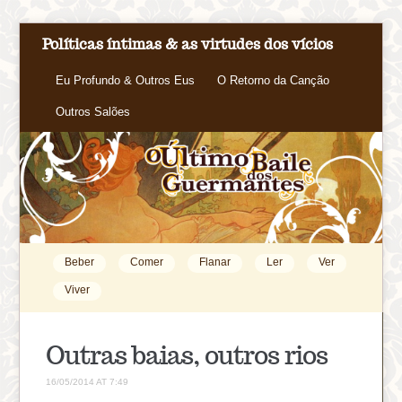
Políticas íntimas & as virtudes dos vícios
Eu Profundo & Outros Eus
O Retorno da Canção
Outros Salões
Beber
Comer
Flanar
Ler
Ver
Viver
Outras baias, outros rios
16/05/2014 AT 7:49