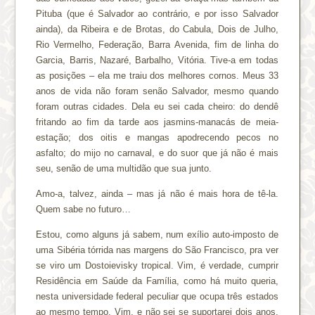
Pituba (que é Salvador ao contrário, e por isso Salvador
ainda), da Ribeira e de Brotas, do Cabula, Dois de Julho,
Rio Vermelho, Federação, Barra Avenida, fim de linha do
Garcia, Barris, Nazaré, Barbalho, Vitória. Tive-a em todas
as posições – ela me traiu dos melhores cornos. Meus 33
anos de vida não foram senão Salvador, mesmo quando
foram outras cidades. Dela eu sei cada cheiro: do dendê
fritando ao fim da tarde aos jasmins-manacás de meia-
estação; dos oitis e mangas apodrecendo pecos no
asfalto; do mijo no carnaval, e do suor que já não é mais
seu, senão de uma multidão que sua junto.
Amo-a, talvez, ainda – mas já não é mais hora de tê-la.
Quem sabe no futuro…
Estou, como alguns já sabem, num exílio auto-imposto de
uma Sibéria tórrida nas margens do São Francisco, pra ver
se viro um Dostoievisky tropical. Vim, é verdade, cumprir
Residência em Saúde da Família, como há muito queria,
nesta universidade federal peculiar que ocupa três estados
ao mesmo tempo. Vim, e não sei se suportarei dois anos,