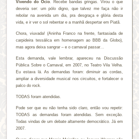
Vivendo do Ócio
. Recebe bandas gringas. Virou o que
deveria ser: um pólo digno, que talvez me faça não ir
rebolar na avenida um dia, pra desgraça e glória desta
vida, e ir ver o sol rebentar e a manhã despertar em Piatã.
Chora, viuvada! (Aninha Franco na frente, fantasiada de
carpideira tessálica em homenagem ao BBB da Globo),
mas agora deixa sangrar – e o carnaval passar…
Esta demanda, vale lembrar, apareceu na Discussão
Pública Sobre o Carnaval, em 2007, no Teatro Vila Velha.
Eu estava lá. As demandas foram: diminuir as cordas,
ampliar a diversidade musical nos circuitos, e fortalecer o
palco do rock.
TODAS foram atendidas.
Pode ser que eu não tenha sido claro, então vou repetir:
TODAS as demandas foram atendidas. Sem exceção.
Todas vindas de um debate altamente democrático. Já em
2007.