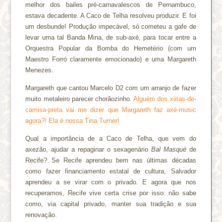
melhor dos bailes pré-carnavalescos de Pernambuco,
estava decadente. A Caco de Telha resolveu produzir. E foi
um desbunde! Produção impecável, só cometeu a gafe de
levar uma tal Banda Mina, de sub-axé, para tocar entre a
Orquestra Popular da Bomba do Hemetério (com um
Maestro Forró claramente emocionado) e uma Margareth
Menezes.
Margareth que cantou Marcelo D2 com um arranjo de fazer
muito metaleiro parecer chorãozinho.
Alguém dos xiitas-de-
camisa-preta vai me dizer que Margareth faz axé-music
agora?! Ela é nossa Tina Turner!
Qual a importância de a Caco de Telha, que vem do
axezão, ajudar a repaginar o sexagenário
Bal Masqué
de
Recife? Se Recife aprendeu bem nas últimas décadas
como fazer financiamento estatal de cultura, Salvador
aprendeu a se virar com o privado. E agora que nos
recuperamos, Recife vive certa crise por isso: não sabe
como, via capital privado, manter sua tradição e sua
renovação.