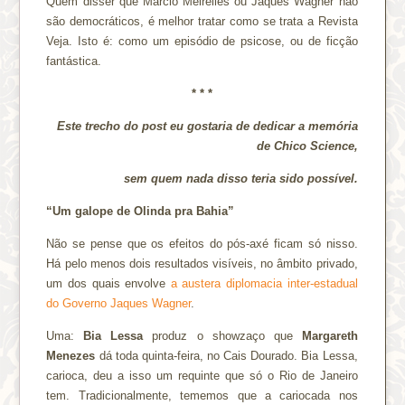
Quem disser que Marcio Meirelles ou Jaques Wagner não
são democráticos, é melhor tratar como se trata a Revista
Veja. Isto é: como um episódio de psicose, ou de ficção
fantástica.
* * *
Este trecho do post eu gostaria de dedicar a memória
de Chico Science,
sem quem nada disso teria sido possível.
“Um galope de Olinda pra Bahia”
Não se pense que os efeitos do pós-axé ficam só nisso.
Há pelo menos dois resultados visíveis, no âmbito privado,
um dos quais envolve
a austera diplomacia inter-estadual
do Governo Jaques Wagner
.
Uma:
Bia Lessa
produz o showzaço que
Margareth
Menezes
dá toda quinta-feira, no Cais Dourado. Bia Lessa,
carioca, deu a isso um requinte que só o Rio de Janeiro
tem. Tradicionalmente, tememos que a cariocada nos