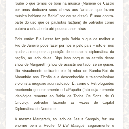
roube o que temos de bom na música (Mariene de Castro
por anos dedicava seus shows aos “artistas que fazem
música bahiana na Bahia” por causa disso). É uma contra-
parte do uso que os paulistas faz(iam) de Salvador como
puteiro a céu aberto até poucos anos atrás.
Pois então: Bia Lessa faz pela Bahia o que de melhor o
Rio de Janeiro pode fazer por nós e pelo país – isto é: nos
ajudar a recuperar a posição de co-capital diplomática da
nação, ao lado deles. Digo isso porque na estréia deste
show de Margareth (show de assistir sentado, se se quiser,
tão visualmente delirante ele é) rolou de Bumba-Boi do
Maranhão aos Ticoãs e a desconhecido e talentosíssimo
violonista uruguaio aqui radicado. É, como o Retrofoguetes
recebendo generosamente o LaPupuña (fato cuja semente
ideológica remonta ao Bahia de Todos Os Sons, de O
Círculo), Salvador fazendo as vezes de Capital
Diplomática do Nordeste.
A mesma Margareth, ao lado de Jesus Sangalo, fez um
enorme bem a Recife. O
Bal Masqué
, seguramente o