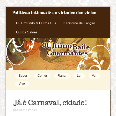
Políticas íntimas & as virtudes dos vícios
Eu Profundo & Outros Eus
O Retorno da Canção
Outros Salões
Beber
Comer
Flanar
Ler
Ver
Viver
Já é Carnaval, cidade!
02/02/2010 AT 0:25