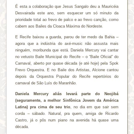
É esta a colaboração que Jesus Sangalo deu a Mauricéia
Desvairada este ano, sem esquecer um só minuto da
prioridade total ao frevo de palco e ao frevo canção, como
cabem aos Bailes da Cloaca Máxima do Nordeste.
E Recife baixou a guarda, parou de ter medo da Bahia –
agora que a indústria do axé-music não assusta mais
ninguém, moribunda que está. Daniela Mercury vai cantar
no vetusto Baile Municipal do Recife – o “Baile Oficial” do
Carnaval, aberto por quase década (e até hoje) pela Spok
Frevo Orquestra. E no Baile dos Artistas, Alcione cantou
depois da Orquestra Popular do Recife repertórios do
carnaval de São Luís do Maranhão.
Daniela Mercury aliás levará parte do Neojibá
(seguramente, a melhor Sinfônica Jovem da América
Latina) pra cima de seu trio
, no dia em que sair sem
corda – sábado. Natural, pra quem, amiga de Ricardo
Castro, já o pôs num piano na avenida há quase uma
década.