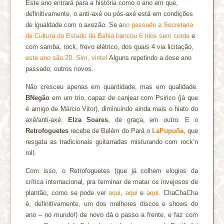
Este ano entrará para a história como o ano em que,
definitivamente, o anti-axé ou pós-axé está em condições
de igualdade com o axezão. Se a
no passado a Secretaria
de Cultura do Estado da Bahia bancou 6 trios sem corda
e
com samba, rock, frevo elétrico, dos quais 4 via licitação,
este ano são 20. Sim, vinte!
Alguns repetindo a dose ano
passado; outros novos.
Não cresceu apenas em quantidade, mas em qualidade.
BNegão
em um trio, capaz de canjear com Psirico (já que
é amigo de Márcio Vitor), diminuindo ainda mais o hiato do
axé/anti-axé.
Elza Soares
, de graça, em outro. E o
Retrofoguetes
recebe de Belém do Pará o
LaPupuña
, que
resgata as tradicionais guitarradas misturando com rock’n
roll.
Com isso, o Retrofoguetes (que já colhem elogios da
crítica internacional, pra terminar de matar os invejosos de
plantão, como se pode ver
aqui
,
aqui
e
aqui
. ChaChaCha
é, definitivamente, um dos melhores discos e shows do
ano – no mundo!) de novo dá o passo a frente, e faz com