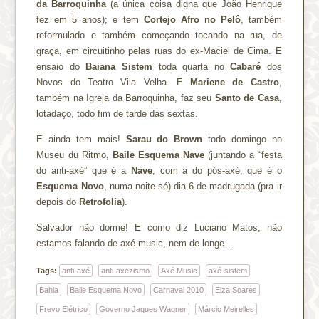
da Barroquinha
(a única coisa digna que João Henrique
fez em 5 anos); e tem
Cortejo Afro no Pelô
, também
reformulado e também começando tocando na rua, de
graça, em circuitinho pelas ruas do ex-Maciel de Cima. E
ensaio do
Baiana Sistem
toda quarta no
Cabaré
dos
Novos do Teatro Vila Velha. E
Mariene de Castro
,
também na Igreja da Barroquinha, faz seu
Santo de Casa
,
lotadaço, todo fim de tarde das sextas.
E ainda tem mais!
Sarau do Brown
todo domingo no
Museu du Ritmo,
Baile Esquema Nave
(juntando a “festa
do anti-axé” que é a
Nave
, com a do pós-axé, que é o
Esquema Novo
, numa noite só) dia 6 de madrugada (pra ir
depois do
Retrofolia
).
Salvador não dorme! E como diz Luciano Matos, não
estamos falando de axé-music, nem de longe…
Tags:
anti-axé
anti-axezismo
Axé Music
axé-sistem
Bahia
Baile Esquema Novo
Carnaval 2010
Elza Soares
Frevo Elétrico
Governo Jaques Wagner
Márcio Meirelles