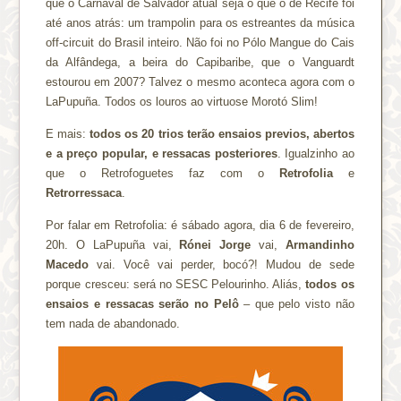
que o Carnaval de Salvador atual seja o que o de Recife foi
até anos atrás: um trampolin para os estreantes da música
off-circuit do Brasil inteiro. Não foi no Pólo Mangue do Cais
da Alfândega, a beira do Capibaribe, que o Vanguardt
estourou em 2007? Talvez o mesmo aconteca agora com o
LaPupuña. Todos os louros ao virtuose Morotó Slim!
E mais:
todos os 20 trios terão ensaios previos, abertos
e a preço popular, e ressacas posteriores
. Igualzinho ao
que o Retrofoguetes faz com o
Retrofolia
e
Retrorressaca
.
Por falar em Retrofolia: é sábado agora, dia 6 de fevereiro,
20h. O LaPupuña vai,
Rónei Jorge
vai,
Armandinho
Macedo
vai. Você vai perder, bocó?! Mudou de sede
porque cresceu: será no SESC Pelourinho. Aliás,
todos os
ensaios e ressacas serão no Pelô
– que pelo visto não
tem nada de abandonado.