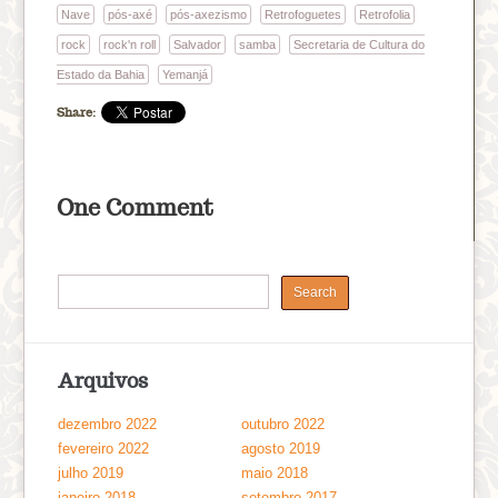
Nave
pós-axé
pós-axezismo
Retrofoguetes
Retrofolia
rock
rock'n roll
Salvador
samba
Secretaria de Cultura do
Estado da Bahia
Yemanjá
Share:
One Comment
Arquivos
dezembro 2022
outubro 2022
fevereiro 2022
agosto 2019
julho 2019
maio 2018
janeiro 2018
setembro 2017