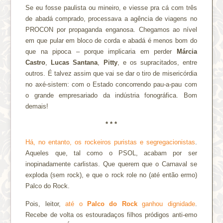
Se eu fosse paulista ou mineiro, e viesse pra cá com três
de abadá comprado, processava a agência de viagens no
PROCON por propaganda enganosa. Chegamos ao nível
em que pular em bloco de corda e abadá é menos bom do
que na pipoca – porque implicaria em perder
Márcia
Castro
,
Lucas Santana
,
Pitty
, e os supracitados, entre
outros. É talvez assim que vai se dar o tiro de misericórdia
no axé-sistem: com o Estado concorrendo pau-a-pau com
o grande empresariado da indústria fonográfica. Bom
demais!
* * *
Há, no entanto, os rockeiros puristas e segregacionistas
.
Aqueles que, tal como o PSOL, acabam por ser
inopinadamente carlistas. Que querem que o Carnaval se
exploda (sem rock), e que o rock role no (até então ermo)
Palco do Rock.
Pois, leitor,
até o
Palco do Rock
ganhou dignidade
.
Recebe de volta os estouradaços filhos pródigos anti-emo