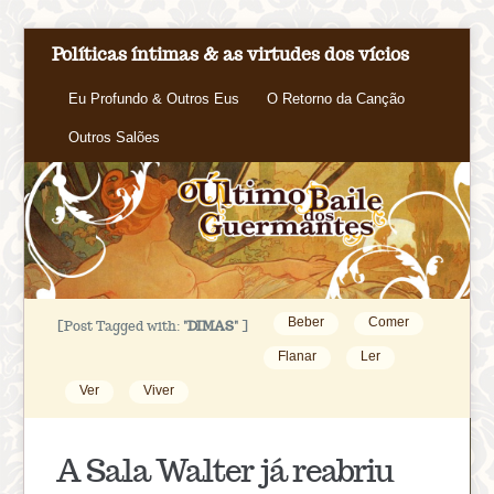
Políticas íntimas & as virtudes dos vícios
Eu Profundo & Outros Eus
O Retorno da Canção
Outros Salões
Beber
Comer
[Post Tagged with:
"DIMAS"
]
Flanar
Ler
Ver
Viver
A Sala Walter já reabriu