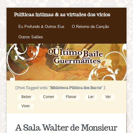
Políticas íntimas & as virtudes dos vícios
Eu Profundo & Outros Eus
O Retorno da Canção
Outros Salões
[Post Tagged with:
"Biblioteca Pública dos Barris"
]
Beber
Comer
Flanar
Ler
Ver
Viver
A Sala Walter de Monsieur