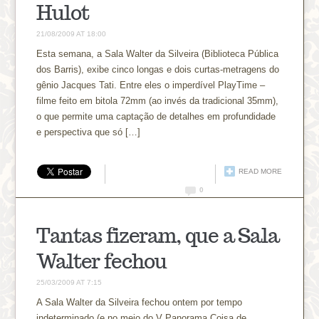
Hulot
21/08/2009 AT 18:00
Esta semana, a Sala Walter da Silveira (Biblioteca Pública
dos Barris), exibe cinco longas e dois curtas-metragens do
gênio Jacques Tati. Entre eles o imperdível PlayTime –
filme feito em bitola 72mm (ao invés da tradicional 35mm),
o que permite uma captação de detalhes em profundidade
e perspectiva que só […]
READ MORE
0
Tantas fizeram, que a Sala
Walter fechou
25/03/2009 AT 7:15
A Sala Walter da Silveira fechou ontem por tempo
indeterminado (e no meio do V Panorama Coisa de