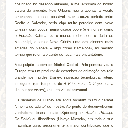
cozinhado no desenho animado, e me lembrava do nosso
carurú de preceito. New Orleans não é apenas a Recife
americana: se fosse possível fazer a cruza perfeita entre
Recife e Salvador, seria algo muito parecido com Nova
Orleãs), com vodus, numa cidade pobre (e é incrível como
o Furacão Katrina fez o mundo redescobrir o Delta do
Mississipi, e tornar Nova Orleãs uma das cidades mais
amadas do planeta – algo como Barcelona), ao mesmo
tempo que retoma o conto de fada mais encantatório.
Meu palpite: a obra de
Michel Ocelot
. Pela primeira vez a
Europa tem um produtor de desenhos de animação pra tela
grande nos moldes Disney: inovação tecnológica, roteiro
inteligente (em tempo: o de
A Princesa E O Sapo
fica a
desejar por vezes), esmero visual artesanal.
Os herdeiros de Disney até agora focaram muito o caráter
“cinema de adulto” do mestre. Ao ponto de desenvolverem
verdadeiras teses sociais (Spielberg em
AntZ
e
Príncipe
Do Egito
) ou filosóficas (Haiayo Miasaky, em toda a sua
magnífica obra; seguramente a maior contribuição que o