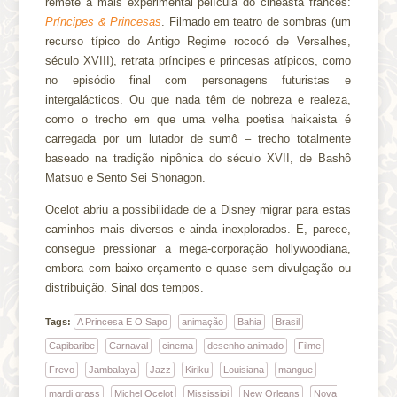
remete a mais experimental película do cineasta francês:
Príncipes & Princesas
. Filmado em teatro de sombras (um
recurso típico do Antigo Regime rococó de Versalhes,
século XVIII), retrata príncipes e princesas atípicos, como
no episódio final com personagens futuristas e
intergalácticos. Ou que nada têm de nobreza e realeza,
como o trecho em que uma velha poetisa haikaista é
carregada por um lutador de sumô – trecho totalmente
baseado na tradição nipônica do século XVII, de Bashô
Matsuo e Sento Sei Shonagon.
Ocelot abriu a possibilidade de a Disney migrar para estas
caminhos mais diversos e ainda inexplorados. E, parece,
consegue pressionar a mega-corporação hollywoodiana,
embora com baixo orçamento e quase sem divulgação ou
distribuição. Sinal dos tempos.
Tags:
A Princesa E O Sapo
animação
Bahia
Brasil
Capibaribe
Carnaval
cinema
desenho animado
Filme
Frevo
Jambalaya
Jazz
Kiriku
Louisiana
mangue
mardi grass
Michel Ocelot
Mississipi
New Orleans
Nova