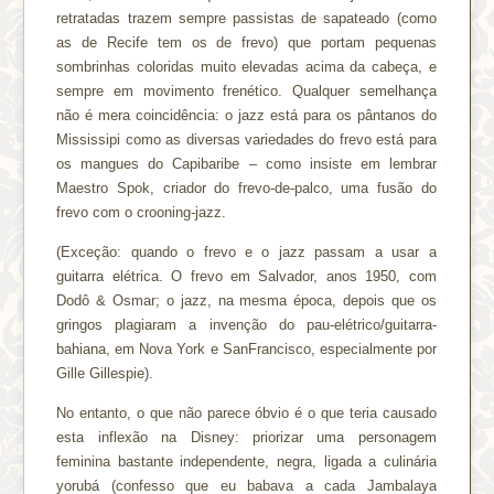
retratadas trazem sempre passistas de sapateado (como
as de Recife tem os de frevo) que portam pequenas
sombrinhas coloridas muito elevadas acima da cabeça, e
sempre em movimento frenético. Qualquer semelhança
não é mera coincidência: o jazz está para os pântanos do
Mississipi como as diversas variedades do frevo está para
os mangues do Capibaribe – como insiste em lembrar
Maestro Spok, criador do frevo-de-palco, uma fusão do
frevo com o crooning-jazz.
(Exceção: quando o frevo e o jazz passam a usar a
guitarra elétrica. O frevo em Salvador, anos 1950, com
Dodô & Osmar; o jazz, na mesma época, depois que os
gringos plagiaram a invenção do pau-elétrico/guitarra-
bahiana, em Nova York e SanFrancisco, especialmente por
Gille Gillespie).
No entanto, o que não parece óbvio é o que teria causado
esta inflexão na Disney: priorizar uma personagem
feminina bastante independente, negra, ligada a culinária
yorubá (confesso que eu babava a cada Jambalaya