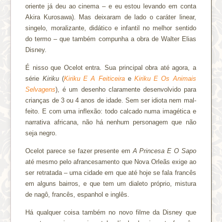
oriente já deu ao cinema – e eu estou levando em conta
Akira Kurosawa). Mas deixaram de lado o caráter linear,
singelo, moralizante, didático e infantil no melhor sentido
do termo – que também compunha a obra de Walter Elias
Disney.
É nisso que Ocelot entra. Sua principal obra até agora, a
série
Kiriku
(
Kiriku E A Feiticeira
e
Kiriku E Os Animais
Selvagens
), é um desenho claramente desenvolvido para
crianças de 3 ou 4 anos de idade. Sem ser idiota nem mal-
feito. E com uma inflexão: todo calcado numa imagética e
narrativa africana, não há nenhum personagem que não
seja negro.
Ocelot parece se fazer presente em
A Princesa E O Sapo
até mesmo pelo afrancesamento que Nova Orleãs exige ao
ser retratada – uma cidade em que até hoje se fala francês
em alguns bairros, e que tem um dialeto próprio, mistura
de nagô, francês, espanhol e inglês.
Há qualquer coisa também no novo filme da Disney que