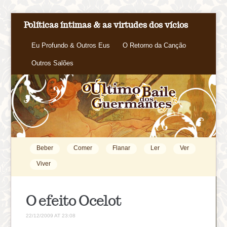
Políticas íntimas & as virtudes dos vícios
Eu Profundo & Outros Eus
O Retorno da Canção
Outros Salões
Beber
Comer
Flanar
Ler
Ver
Viver
O efeito Ocelot
22/12/2009 AT 23:08