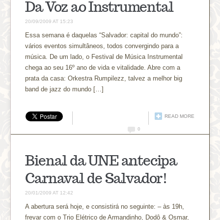
Da Voz ao Instrumental
20/09/2009 AT 15:23
Essa semana é daquelas “Salvador: capital do mundo”:
vários eventos simultâneos, todos convergindo para a
música. De um lado, o Festival de Música Instrumental
chega ao seu 16º ano de vida e vitalidade. Abre com a
prata da casa: Orkestra Rumpilezz, talvez a melhor big
band de jazz do mundo […]
READ MORE
0
Bienal da UNE antecipa
Carnaval de Salvador!
20/01/2009 AT 12:42
A abertura será hoje, e consistirá no seguinte: – às 19h,
frevar com o Trio Elétrico de Armandinho, Dodô & Osmar,