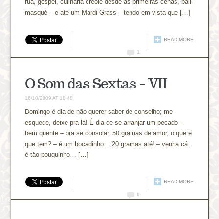
rua, gospel, culinária creole desde as primeiras cenas, ball-
masqué – e até um Mardi-Grass – tendo em vista que […]
READ MORE
1
O Som das Sextas – VII
16/10/2009 AT 18:48
Domingo é dia de não querer saber de conselho; me
esquece, deixe pra lá! É dia de se arranjar um pecado –
bem quente – pra se consolar. 50 gramas de amor, o que é
que tem? – é um bocadinho… 20 gramas até! – venha cá:
é tão pouquinho… […]
READ MORE
0