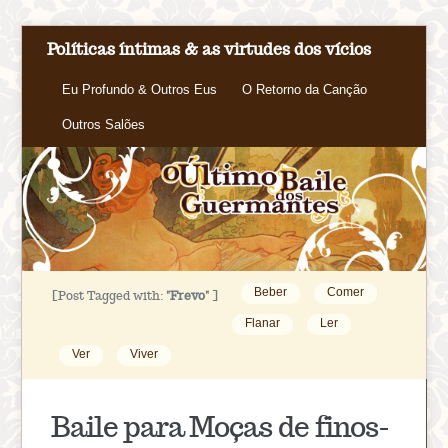
Políticas íntimas & as virtudes dos vícios
Eu Profundo & Outros Eus
O Retorno da Canção
Outros Salões
Beber
Comer
[Post Tagged with:
"Frevo"
]
Flanar
Ler
Ver
Viver
Baile para Moças de finos-