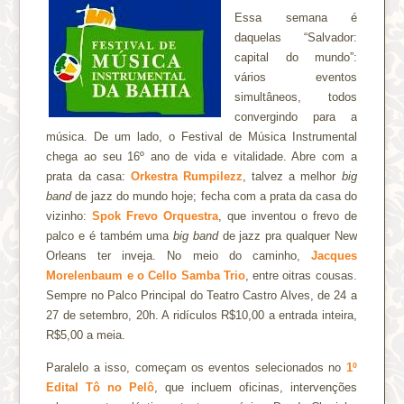
Essa semana é
daquelas “Salvador:
capital do mundo”:
vários eventos
simultâneos, todos
convergindo para a
música. De um lado, o Festival de Música Instrumental
chega ao seu 16º ano de vida e vitalidade. Abre com a
prata da casa:
Orkestra Rumpilezz
, talvez a melhor
big
band
de jazz do mundo hoje; fecha com a prata da casa do
vizinho:
Spok Frevo Orquestra
, que inventou o frevo de
palco e é também uma
big band
de jazz pra qualquer New
Orleans ter inveja. No meio do caminho,
Jacques
Morelenbaum e o Cello Samba Trio
, entre oitras cousas.
Sempre no Palco Principal do Teatro Castro Alves, de 24 a
27 de setembro, 20h. A ridículos R$10,00 a entrada inteira,
R$5,00 a meia.
Paralelo a isso, começam os eventos selecionados no
1º
Edital Tô no Pelô
, que incluem oficinas, intervenções