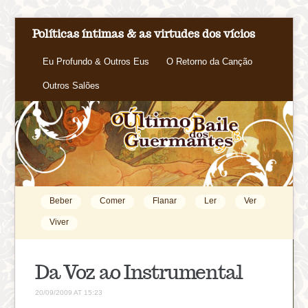
Políticas íntimas & as virtudes dos vícios
Eu Profundo & Outros Eus
O Retorno da Canção
Outros Salões
Beber
Comer
Flanar
Ler
Ver
Viver
Da Voz ao Instrumental
20/09/2009 AT 15:23