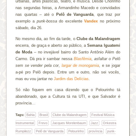
urbanas, artes plásticas, teatro, e música. Desde Chorinho
nas segundas feiras, a Armandinho Macedo e convidados
nas quartas – até o
Pelô de Vanguarda
, que traz por
exemplo a
punk-bossa
do excelente
Vandex
no próximo
sábado, dia 26.
No mesmo dia, ao fim da tarde, o
Clube da Malandragem
encerra, de graça e aberto ao público, a
Semana Iguatemi
de Moda
– no invejável bairro do Santo Antônio Além do
Carmo. Dá pra ir sambar nessa
B
lasfêmia
,
asfaltar o Pelô
sem se vender pela cor
,
largar de monogamia
, e se jogar
a-pé pro Pelô depois. Entre um e outro, não sei vocês,
mas eu vou jantar no
Jardim das Delícias
.
Só não fiquem em casa dizendo que o Pelourinho tá
abandonado, que a Cultura tá na UTI, e que Salvador é
província…
Tags:
Bahia
Brasil
Clube da Malandragem
Festival Música
Instrumental
Frevo
Jacques Morelenbaum
Jazz
Orkestra
Rumpilezz
Pelô de Vanguarda
Pelourinho
província
punk-