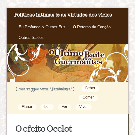
Políticas íntimas & as virtudes dos vícios
Eu Profundo & Outros Eus
O Retorno da Canção
Outros Salões
Beber
[Post Tagged with:
"Jambalaya"
]
Comer
Flanar
Ler
Ver
Viver
O efeito Ocelot