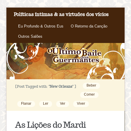
Políticas íntimas & as virtudes dos vícios
Eu Profundo & Outros Eus
O Retorno da Canção
Outros Salões
Beber
[Post Tagged with:
"New Orleans"
]
Comer
Flanar
Ler
Ver
Viver
As Lições do Mardi