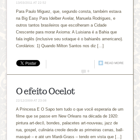
13/03/2011 AT 22:52
Para Paulo Miguez, que, segundo consta, também estava
na Big Easy Para Idelber Avelar, Manuela Rodrigues, e
outros tantos brasileiros que escolheram a Cidade
Crescente para morar Axioma: A Luisiana é a Bahia que
fala inglês (inclusive seu sotaque é o bahianês americano).
Corolários: 1) Quando Milton Santos nos diz […]
READ MORE
0
O efeito Ocelot
22/12/2009 AT 23:08
A Princesa E O Sapo tem tudo o que você esperaria de um
filme que se passe em New Orleans na década de 1920:
pintura art-decô, bondes, palacetes art-nouveau, jazz de
rua, gospel, culinária creole desde as primeiras cenas, ball-
masqué – e até um Mardi-Grass – tendo em vista que […]