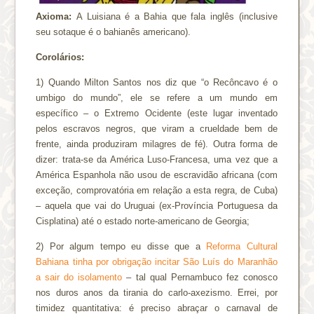
Axioma:
A Luisiana é a Bahia que fala inglês (inclusive
seu sotaque é o bahianês americano).
Corolários:
1) Quando Milton Santos nos diz que “o Recôncavo é o
umbigo do mundo”, ele se refere a um mundo em
específico – o Extremo Ocidente (este lugar inventado
pelos escravos negros, que viram a crueldade bem de
frente, ainda produziram milagres de fé). Outra forma de
dizer: trata-se da América Luso-Francesa, uma vez que a
América Espanhola não usou de escravidão africana (com
exceção, comprovatória em relação a esta regra, de Cuba)
– aquela que vai do Uruguai (ex-Província Portuguesa da
Cisplatina) até o estado norte-americano de Georgia;
2) Por algum tempo eu disse que a
Reforma Cultural
Bahiana tinha por obrigação incitar São Luís do Maranhão
a sair do isolamento
– tal qual Pernambuco fez conosco
nos duros anos da tirania do carlo-axezismo. Errei, por
timidez quantitativa: é preciso abraçar o carnaval de