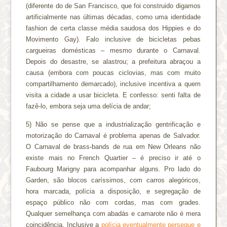
(diferente do de San Francisco, que foi construido digamos
artificialmente nas últimas décadas, como uma identidade
fashion de certa classe média saudosa dos Hippies e do
Movimento Gay). Falo inclusive de bicicletas pebas
cargueiras domésticas – mesmo durante o Carnaval.
Depois do desastre, se alastrou; a prefeitura abraçou a
causa (embora com poucas ciclovias, mas com muito
compartilhamento demarcado), inclusive incentiva a quem
visita a cidade a usar bicicleta. E confesso: senti falta de
fazê-lo, embora seja uma delícia de andar;
5) Não se pense que a industrialização gentrificação e
motorização do Carnaval é problema apenas de Salvador.
O Carnaval de brass-bands de rua em New Orleans não
existe mais no French Quartier – é preciso ir até o
Faubourg Marigny para acompanhar alguns. Pro lado do
Garden, são blocos caríssimos, com carros alegóricos,
hora marcada, polícia a disposição, e segregação de
espaço público não com cordas, mas com grades.
Qualquer semelhança com abadás e camarote não é mera
coincidência. Inclusive a
polícia eventualmente persegue e