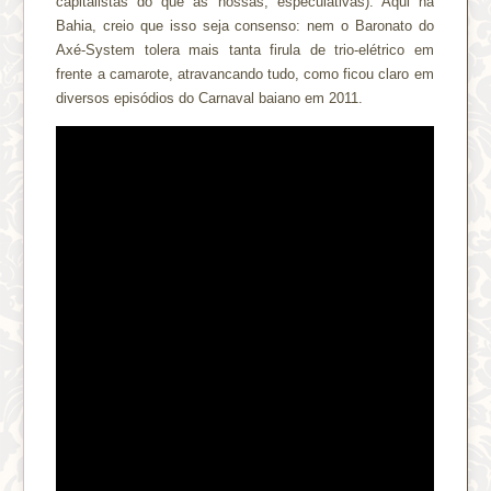
capitalistas do que as nossas, especulativas). Aqui na
Bahia, creio que isso seja consenso: nem o Baronato do
Axé-System tolera mais tanta firula de trio-elétrico em
frente a camarote, atravancando tudo, como ficou claro em
diversos episódios do Carnaval baiano em 2011.