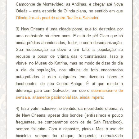
Camdonbe de Montevideo, as Antilhas, e chegar até Nova
Orleãs – esta espécie de Olinda plana, no sentido em que
Olinda é o elo perdido entre Recife e Salvador
;
3) New Orleans é uma cidade pobre, que foi destruida por
uma catástrofe há cinco anos. E está de pé! Claro que há
ainda prédios abandonados, fedor, e certa desorganização.
Sua recuperação se deve a um fato: a população se
recusou a posar de vítima das circunstâncias. Isso é
visível no Museu do Katrina, mas no modo de dizer do dia
a dia da população, nos albuns de foto encontrados
autografados e com epígrafes em diversos bares e
lanchonetes de seu Centro Antigo. É aí que reside a
diferença para com Salvador, em que o
sub-marxismo de
senzala, altamente patrimonialista, ainda impera
;
4) Isso vale inclusive no sentido da mobilidade urbana. A
de New Orleans, apesar dos bondes (lentíssimos e pouco
frequentes, se comparamos com os de San Francisco),
sempre foi ruim. Com o desastre, piorou. Mas o uso de
bicicleta sempre foi ubíquo, frequente, normalizado