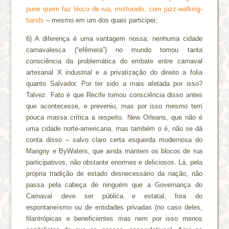
pune quem faz bloco de rua, misturado, com jazz-walking-
bands
– mesmo em um dos quais participei;
6) A diferença é uma vantagem nossa: nenhuma cidade
carnavalesca (“efêmera”) no mundo tomou tanta
consciência da problemática do embate entre carnaval
artesanal X industrial e a privatização do direito a folia
quanto Salvador. Por ter sido a mais afetada por isso?
Talvez. Fato é que Recife tomou consciência disso antes
que acontecesse, e preveniu, mas por isso mesmo tem
pouca massa crítica a respeito. New Orleans, que não é
uma cidade norte-americana, mas também o é, não se dá
conta disso – salvo claro certa esquerda modernosa do
Marigny e ByWaters, que ainda mantem os blocos de rua
participativos, não obstante enormes e deliciosos. Lá, pela
própria tradição de estado desnecessário da nação, não
passa pela cabeça de ninguém que a Governança do
Carnaval deve ser pública e estatal, fora do
espontaneísmo ou de entidades privadas (no caso deles,
filantrópicas e beneficientes mas nem por isso menos