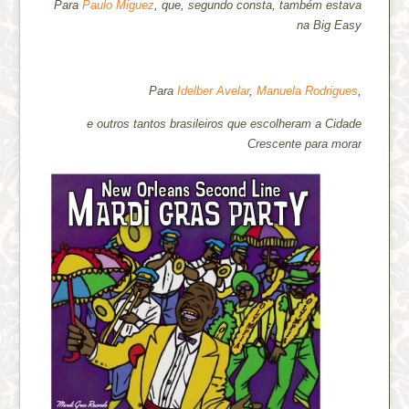
Para
Paulo Miguez
, que, segundo consta, também estava
na Big Easy
Para
Idelber Avelar
,
Manuela Rodrigues
,
e outros tantos brasileiros que escolheram a Cidade
Crescente para morar