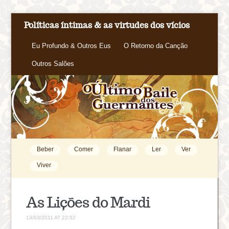
Políticas íntimas & as virtudes dos vícios
Eu Profundo & Outros Eus
O Retorno da Canção
Outros Salões
Beber
Comer
Flanar
Ler
Ver
Viver
As Lições do Mardi
13/03/2011 AT 22:52