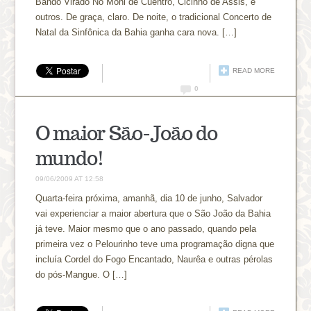
Bando Virado No Móhi de Cuentro, Cicinho de Assis, e
outros. De graça, claro. De noite, o tradicional Concerto de
Natal da Sinfônica da Bahia ganha cara nova. […]
READ MORE
0
O maior São-João do
mundo!
09/06/2009 AT 12:58
Quarta-feira próxima, amanhã, dia 10 de junho, Salvador
vai experienciar a maior abertura que o São João da Bahia
já teve. Maior mesmo que o ano passado, quando pela
primeira vez o Pelourinho teve uma programação digna que
incluía Cordel do Fogo Encantado, Naurêa e outras pérolas
do pós-Mangue. O […]