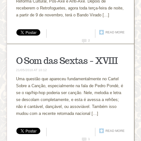
Reforma Cultural, Pós-Axé e Anti-Axé. Depois de
receberem o Retrofoguetes, agora toda terça-feira de noite,
a partir de 9 de novembro, terá o Bando Virado […]
READ MORE
2
O Som das Sextas – XVIII
21/05/2010 AT 10:12
Uma questão que apareceu fundamentalmente no Cartel
Sobre a Canção, especialmente na fala de Pedro Pondé, é
se o rap/hip-hop poderia ser canção. Nele, melodia e letra
se descolam completamente, e esta é avessa a refrões;
não é cantável, dançável, ou assoviável. Também isso
mudou com a recente retomada nacional […]
READ MORE
1