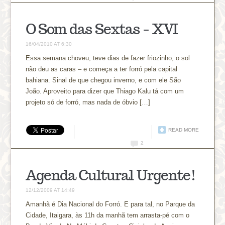
O Som das Sextas – XVI
16/04/2010 AT 6:30
Essa semana choveu, teve dias de fazer friozinho, o sol
não deu as caras – e começa a ter forró pela capital
bahiana. Sinal de que chegou inverno, e com ele São
João. Aproveito para dizer que Thiago Kalu tá com um
projeto só de forró, mas nada de óbvio […]
READ MORE
2
Agenda Cultural Urgente!
12/12/2009 AT 14:49
Amanhã é Dia Nacional do Forró. E para tal, no Parque da
Cidade, Itaigara, às 11h da manhã tem arrasta-pé com o