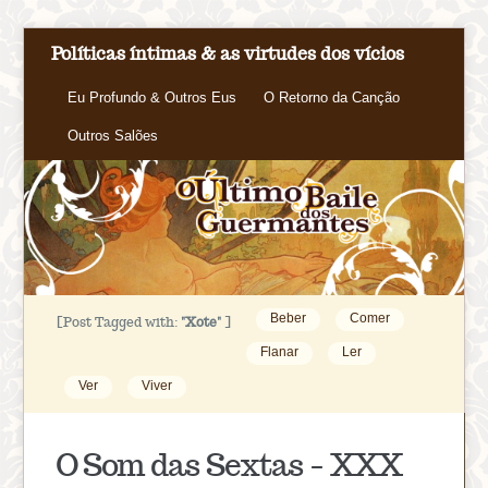
Políticas íntimas & as virtudes dos vícios
Eu Profundo & Outros Eus
O Retorno da Canção
Outros Salões
Beber
Comer
[Post Tagged with:
"Xote"
]
Flanar
Ler
Ver
Viver
O Som das Sextas – XXX