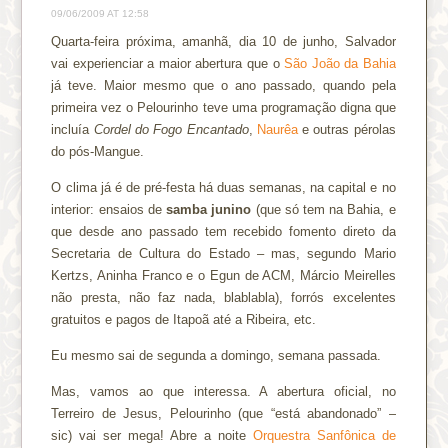
09/06/2009 AT 12:58
Quarta-feira próxima, amanhã, dia 10 de junho, Salvador
vai experienciar a maior abertura que o
São João da Bahia
já teve. Maior mesmo que o ano passado, quando pela
primeira vez o Pelourinho teve uma programação digna que
incluía
Cordel do Fogo Encantado
,
Naurêa
e outras pérolas
do pós-Mangue.
O clima já é de pré-festa há duas semanas, na capital e no
interior: ensaios de
samba junino
(que só tem na Bahia, e
que desde ano passado tem recebido fomento direto da
Secretaria de Cultura do Estado – mas, segundo Mario
Kertzs, Aninha Franco e o Egun de ACM, Márcio Meirelles
não presta, não faz nada, blablabla), forrós excelentes
gratuitos e pagos de Itapoã até a Ribeira, etc.
Eu mesmo sai de segunda a domingo, semana passada.
Mas, vamos ao que interessa. A abertura oficial, no
Terreiro de Jesus, Pelourinho (que “está abandonado” –
sic) vai ser mega! Abre a noite
Orquestra Sanfônica de