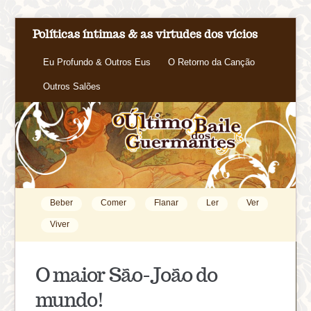
Políticas íntimas & as virtudes dos vícios
Eu Profundo & Outros Eus
O Retorno da Canção
Outros Salões
Beber
Comer
Flanar
Ler
Ver
Viver
O maior São-João do
mundo!