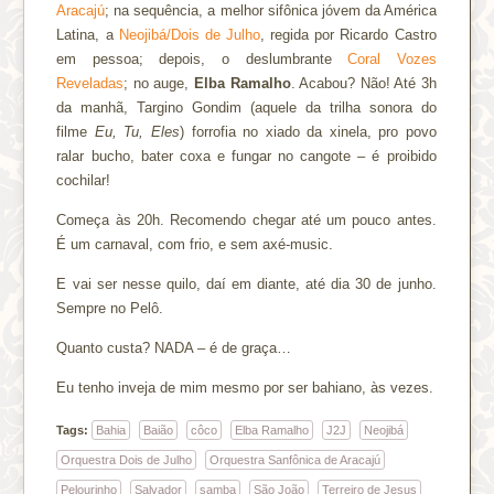
Aracajú
; na sequência, a melhor sifônica jóvem da América
Latina, a
Neojibá/Dois de Julho
, regida por Ricardo Castro
em pessoa; depois, o deslumbrante
Coral Vozes
Reveladas
; no auge,
Elba Ramalho
. Acabou? Não! Até 3h
da manhã, Targino Gondim (aquele da trilha sonora do
filme
Eu, Tu, Eles
) forrofia no xiado da xinela, pro povo
ralar bucho, bater coxa e fungar no cangote – é proibido
cochilar!
Começa às 20h. Recomendo chegar até um pouco antes.
É um carnaval, com frio, e sem axé-music.
E vai ser nesse quilo, daí em diante, até dia 30 de junho.
Sempre no Pelô.
Quanto custa? NADA – é de graça…
Eu tenho inveja de mim mesmo por ser bahiano, às vezes.
Tags:
Bahia
Baião
côco
Elba Ramalho
J2J
Neojibá
Orquestra Dois de Julho
Orquestra Sanfônica de Aracajú
Pelourinho
Salvador
samba
São João
Terreiro de Jesus