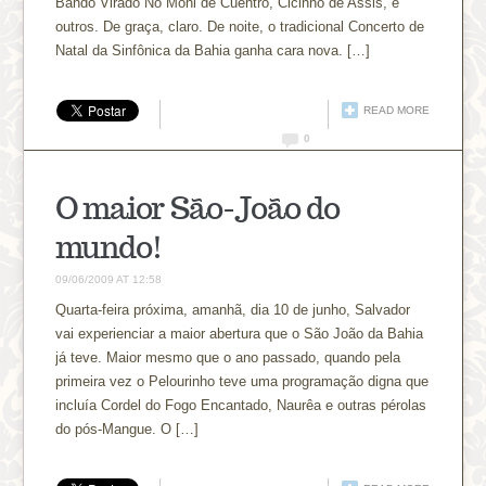
Bando Virado No Móhi de Cuentro, Cicinho de Assis, e
outros. De graça, claro. De noite, o tradicional Concerto de
Natal da Sinfônica da Bahia ganha cara nova. […]
READ MORE
0
O maior São-João do
mundo!
09/06/2009 AT 12:58
Quarta-feira próxima, amanhã, dia 10 de junho, Salvador
vai experienciar a maior abertura que o São João da Bahia
já teve. Maior mesmo que o ano passado, quando pela
primeira vez o Pelourinho teve uma programação digna que
incluía Cordel do Fogo Encantado, Naurêa e outras pérolas
do pós-Mangue. O […]