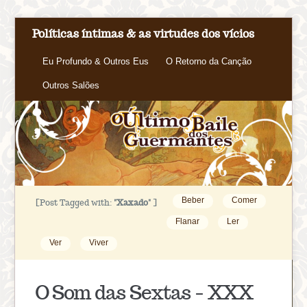
Políticas íntimas & as virtudes dos vícios
Eu Profundo & Outros Eus
O Retorno da Canção
Outros Salões
Beber
Comer
[Post Tagged with:
"Xaxado"
]
Flanar
Ler
Ver
Viver
O Som das Sextas – XXX