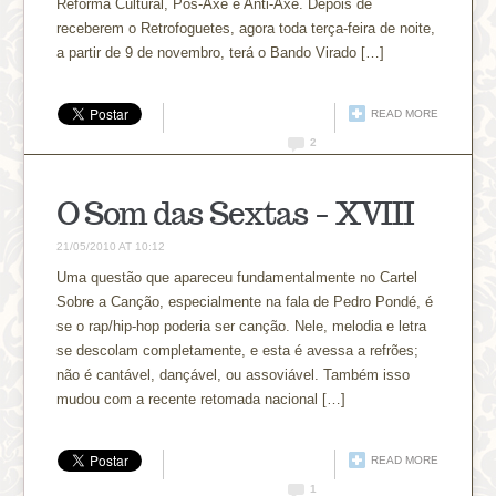
Reforma Cultural, Pós-Axé e Anti-Axé. Depois de
receberem o Retrofoguetes, agora toda terça-feira de noite,
a partir de 9 de novembro, terá o Bando Virado […]
READ MORE
2
O Som das Sextas – XVIII
21/05/2010 AT 10:12
Uma questão que apareceu fundamentalmente no Cartel
Sobre a Canção, especialmente na fala de Pedro Pondé, é
se o rap/hip-hop poderia ser canção. Nele, melodia e letra
se descolam completamente, e esta é avessa a refrões;
não é cantável, dançável, ou assoviável. Também isso
mudou com a recente retomada nacional […]
READ MORE
1