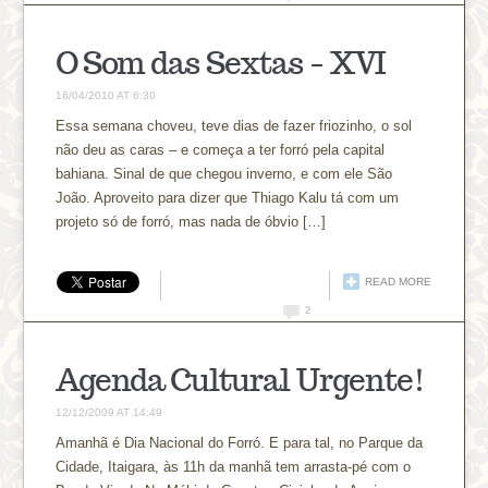
O Som das Sextas – XVI
16/04/2010 AT 6:30
Essa semana choveu, teve dias de fazer friozinho, o sol
não deu as caras – e começa a ter forró pela capital
bahiana. Sinal de que chegou inverno, e com ele São
João. Aproveito para dizer que Thiago Kalu tá com um
projeto só de forró, mas nada de óbvio […]
READ MORE
2
Agenda Cultural Urgente!
12/12/2009 AT 14:49
Amanhã é Dia Nacional do Forró. E para tal, no Parque da
Cidade, Itaigara, às 11h da manhã tem arrasta-pé com o