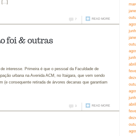
m […]
mar
jane
out
READ MORE
7
ago
jun
o foi & outras
jane
out
ago
jun
abri
de interesse. Primeira é que o pessoal da Faculdade de
feve
upação urbana na Avenida ACM, no Itaigara, que vem sendo
dez
m (e consequente retirada de árvores decanas que garantiam
out
ago
jun
abri
READ MORE
3
feve
dez
out
ago