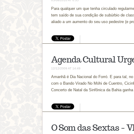
05/08/2010 AT 0:35
Para qualquer um que tenha circulado regularmen
tem saído de sua condição de subúrbio de class
aliado a um aumento do seu uso pedestre (e pr
Agenda Cultural Urg
12/12/2009 AT 14:49
Amanhã é Dia Nacional do Forró. E para tal, no
com o Bando Virado No Móhi de Cuentro, Cicinho 
Concerto de Natal da Sinfônica da Bahia ganha
O Som das Sextas – V