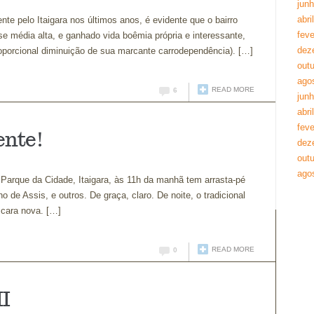
jun
abri
te pelo Itaigara nos últimos anos, é evidente que o bairro
feve
e média alta, e ganhado vida boêmia própria e interessante,
dez
oporcional diminuição de sua marcante carrodependência). […]
out
ago
READ MORE
6
jun
abri
feve
ente!
dez
out
ago
 Parque da Cidade, Itaigara, às 11h da manhã tem arrasta-pé
de Assis, e outros. De graça, claro. De noite, o tradicional
 cara nova. […]
READ MORE
0
II