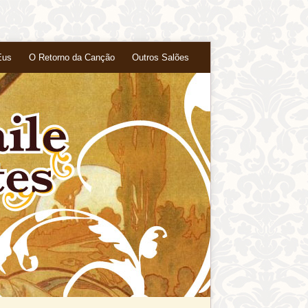
Eus
O Retorno da Canção
Outros Salões