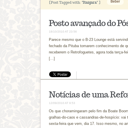
Beber
[Post Tagged with:
"Itaigara"
]
Posto avançado do P
18/10/2010 AT 23:56
Parece mesmo que o B-23 Lounge está servindo
fechado da Pituba tomarem conhecimento de qu
receberem o Retrofoguetes, agora toda terça-fei
[…]
Notícias de uma Ref
12/09/2010 AT 9:53
Os que choramingaram pelo fim da Boate Boom
gralhas-do-caos e cassandras-de-hospício: vai
sexta-feira que vem, dia 17. Isso mesmo, no a