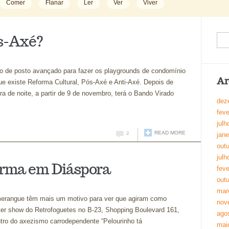
Comer
Flanar
Ler
Ver
Viver
ós-Axé?
 de posto avançado para fazer os playgrounds de condomínio
Ar
e existe Reforma Cultural, Pós-Axé e Anti-Axé. Depois de
ra de noite, a partir de 9 de novembro, terá o Bando Virado
dez
feve
julh
READ MORE
2
jane
out
julh
orma em Diáspora
feve
out
mar
erangue têm mais um motivo para ver que agiram como
nov
 ter show do Retrofoguetes no B-23, Shopping Boulevard 161,
ago
ntro do axezismo carrodependente “Pelourinho tá
mai