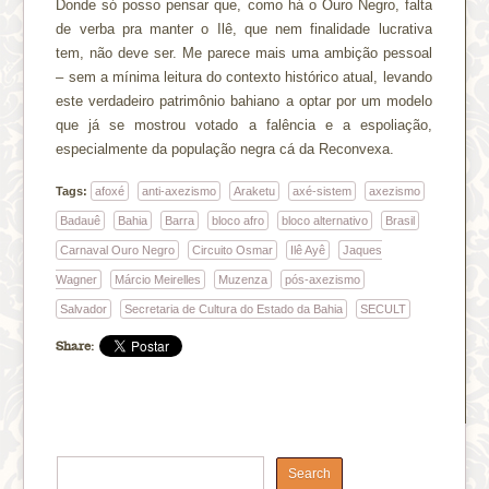
Donde só posso pensar que, como há o Ouro Negro, falta
de verba pra manter o Ilê, que nem finalidade lucrativa
tem, não deve ser. Me parece mais uma ambição pessoal
– sem a mínima leitura do contexto histórico atual, levando
este verdadeiro patrimônio bahiano a optar por um modelo
que já se mostrou votado a falência e a espoliação,
especialmente da população negra cá da Reconvexa.
Tags:
afoxé
anti-axezismo
Araketu
axé-sistem
axezismo
Badauê
Bahia
Barra
bloco afro
bloco alternativo
Brasil
Carnaval Ouro Negro
Circuito Osmar
Ilê Ayê
Jaques
Wagner
Márcio Meirelles
Muzenza
pós-axezismo
Salvador
Secretaria de Cultura do Estado da Bahia
SECULT
Share: