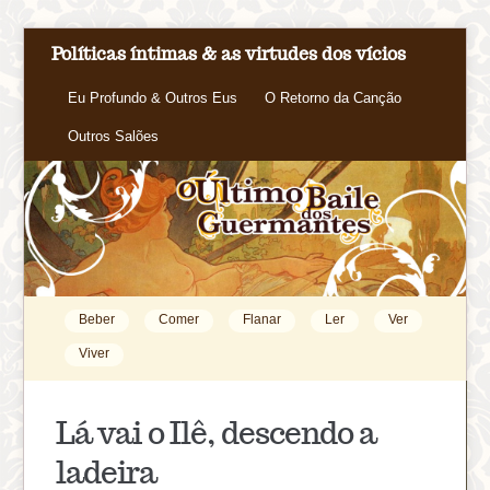
Políticas íntimas & as virtudes dos vícios
Eu Profundo & Outros Eus
O Retorno da Canção
Outros Salões
Beber
Comer
Flanar
Ler
Ver
Viver
Lá vai o Ilê, descendo a
ladeira