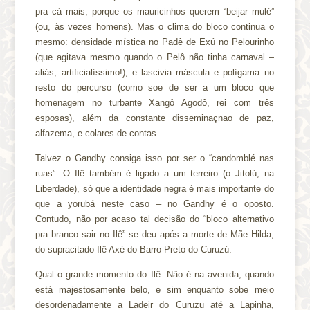
pra cá mais, porque os mauricinhos querem “beijar mulé”
(ou, às vezes homens). Mas o clima do bloco continua o
mesmo: densidade mística no Padê de Exú no Pelourinho
(que agitava mesmo quando o Pelô não tinha carnaval –
aliás, artificialíssimo!), e lascivia máscula e polígama no
resto do percurso (como soe de ser a um bloco que
homenagem no turbante Xangô Agodô, rei com três
esposas), além da constante disseminaçnao de paz,
alfazema, e colares de contas.
Talvez o Gandhy consiga isso por ser o “candomblé nas
ruas”. O Ilê também é ligado a um terreiro (o Jitolú, na
Liberdade), só que a identidade negra é mais importante do
que a yorubá neste caso – no Gandhy é o oposto.
Contudo, não por acaso tal decisão do “bloco alternativo
pra branco sair no Ilê” se deu após a morte de Mãe Hilda,
do supracitado Ilê Axé do Barro-Preto do Curuzú.
Qual o grande momento do Ilê. Não é na avenida, quando
está majestosamente belo, e sim enquanto sobe meio
desordenadamente a Ladeir do Curuzu até a Lapinha,