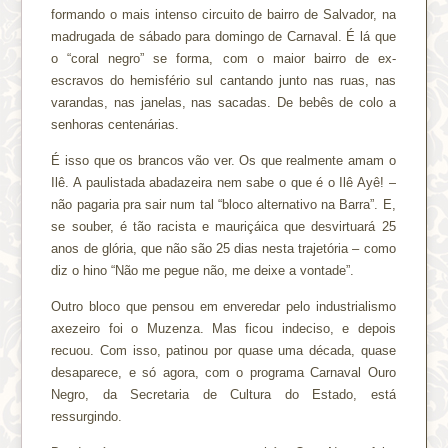
formando o mais intenso circuito de bairro de Salvador, na
madrugada de sábado para domingo de Carnaval. É lá que
o “coral negro” se forma, com o maior bairro de ex-
escravos do hemisfério sul cantando junto nas ruas, nas
varandas, nas janelas, nas sacadas. De bebês de colo a
senhoras centenárias.
É isso que os brancos vão ver. Os que realmente amam o
Ilê. A paulistada abadazeira nem sabe o que é o Ilê Ayê! –
não pagaria pra sair num tal “bloco alternativo na Barra”. E,
se souber, é tão racista e mauriçáica que desvirtuará 25
anos de glória, que não são 25 dias nesta trajetória – como
diz o hino “Não me pegue não, me deixe a vontade”.
Outro bloco que pensou em enveredar pelo industrialismo
axezeiro foi o Muzenza. Mas ficou indeciso, e depois
recuou. Com isso, patinou por quase uma década, quase
desaparece, e só agora, com o programa Carnaval Ouro
Negro, da Secretaria de Cultura do Estado, está
ressurgindo.