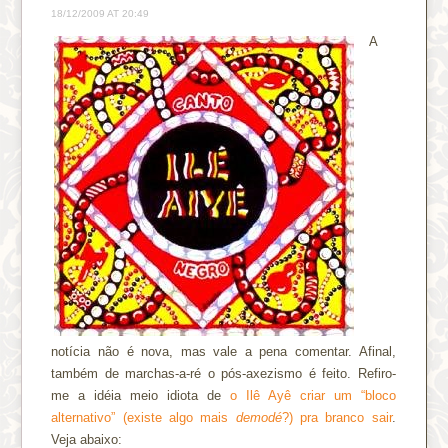
18/12/2009 AT 20:49
A
notícia não é nova, mas vale a pena comentar. Afinal,
também de marchas-a-ré o pós-axezismo é feito. Refiro-
me a idéia meio idiota de
o Ilê Ayê criar um “bloco
alternativo” (existe algo mais
demodé
?) pra branco sair
.
Veja abaixo: