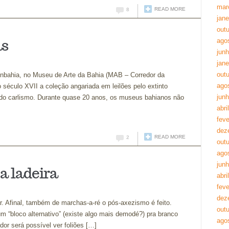
mar
READ MORE
8
jane
out
as
ago
jun
jane
out
enbahia, no Museu de Arte da Bahia (MAB – Corredor da
ago
o século XVII a coleção angariada em leilões pelo extinto
jun
do carlismo. Durante quase 20 anos, os museus bahianos não
abri
feve
dez
READ MORE
2
out
ago
jun
 a ladeira
abri
feve
dez
. Afinal, também de marchas-a-ré o pós-axezismo é feito.
out
 um “bloco alternativo” (existe algo mais demodé?) pra branco
ago
dor será possível ver foliões […]