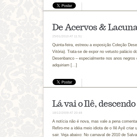
De Acervos & Lacun
25/01/2010 AT 11:51
Quinta-feira, estreou a exposição Coleção Des
Vitória). Trata-se de expor no vetusto palácio d
Desenbanco – especialmente nos anos negros 
adquiriam […]
Lá vai o Ilê, descendo
18/12/2009 AT 20:49
A notícia não é nova, mas vale a pena comentar
Refiro-me a idéia meio idiota de o Ilê Ayê criar
sair. Veja abaixo: No carnaval de 2010 de Salva