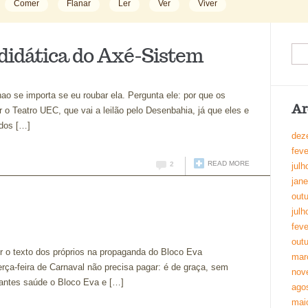
Comer
Flanar
Ler
Ver
Viver
didática do Axé-Sistem
ao se importa se eu roubar ela. Pergunta ele: por que os
Ar
o Teatro UEC, que vai a leilão pelo Desenbahia, já que eles e
ados […]
dez
feve
READ MORE
2
julh
jane
out
julh
feve
out
er o texto dos próprios na propaganda do Bloco Eva
mar
erça-feira de Carnaval não precisa pagar: é de graça, sem
nov
antes saúde o Bloco Eva e […]
ago
mai