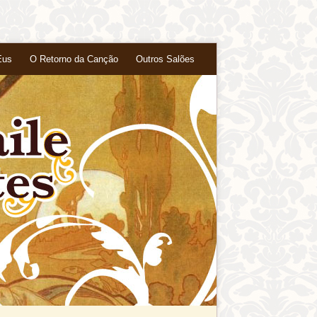
Eus
O Retorno da Canção
Outros Salões