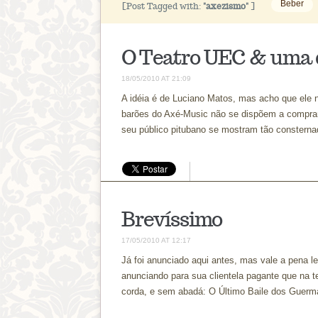
Beber
[Post Tagged with:
"axezismo"
]
O Teatro UEC & uma 
18/05/2010 AT 21:09
A idéia é de Luciano Matos, mas acho que ele n
barões do Axé-Music não se dispõem a comprar 
seu público pitubano se mostram tão constern
Brevíssimo
17/05/2010 AT 12:17
Já foi anunciado aqui antes, mas vale a pena l
anunciando para sua clientela pagante que na t
corda, e sem abadá: O Último Baile dos Guerm