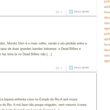
jun
abri
READ MORE
feve
0
dez
out
ago
jun
abri
dos, Morotó Slim é o mais velho, sendo o elo perdido entre a
feve
cipou de duas grandes bandas bahianas: o Dead Billies e
dez
 faz letra (e no Dead Billies não […]
out
ago
READ MORE
2
ca baiana enfrenta crise no Estado do Rio A axé music
ado do Rio. A má fase não poupa ninguém, nem mesmo ícones