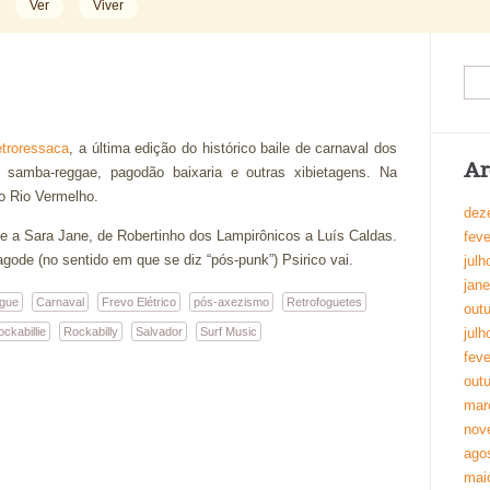
Ver
Viver
troressaca
, a última edição do histórico baile de carnaval dos
Ar
s, samba-reggae, pagodão baixaria e outras xibietagens. Na
o Rio Vermelho.
dez
ge a Sara Jane, de Robertinho dos Lampirônicos a Luís Caldas.
feve
gode (no sentido em que se diz “pós-punk”) Psirico vai.
julh
jane
gue
Carnaval
Frevo Elétrico
pós-axezismo
Retrofoguetes
out
ckabillie
Rockabilly
Salvador
Surf Music
julh
feve
out
mar
nov
ago
mai