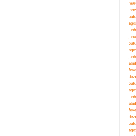
mar
jane
out
ago
jun
jane
out
ago
jun
abri
feve
dez
out
ago
jun
abri
feve
dez
out
ago