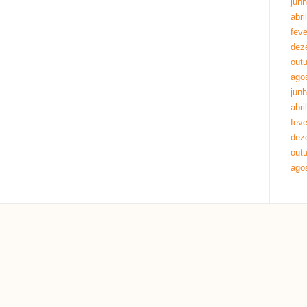
jun
abri
feve
dez
out
ago
jun
abri
feve
dez
out
ago