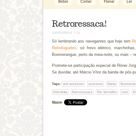
Beber
Comer
Flanar
Ler
Retroressaca!
13/03/2009 AT 7:23
Só lembrando aos navegantes que hoje tem
Re
Retrofoguetes
: só frevo elétrico, marchinha
Boomerangue, perto da meia-noite, ou mais – n
Promete-se participação especial de Rónei Jor
Se duvidar, até Márcio Vítor da banda de pós-pa
Tags:
anti-axezismo
axezismo
Bahia
Boomeran
Retrofolia
Retroressaca
Rio Vermelho
rock
Ro
Share: