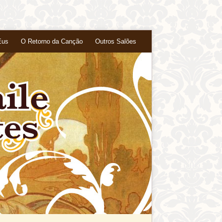
Eus
O Retorno da Canção
Outros Salões