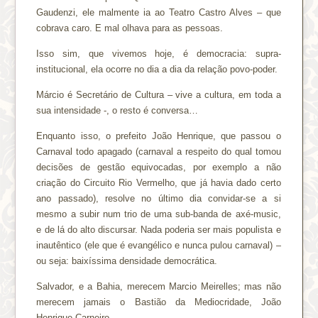
Gaudenzi, ele malmente ia ao Teatro Castro Alves – que
cobrava caro. E mal olhava para as pessoas.
Isso sim, que vivemos hoje, é democracia: supra-
institucional, ela ocorre no dia a dia da relação povo-poder.
Márcio é Secretário de Cultura – vive a cultura, em toda a
sua intensidade -, o resto é conversa…
Enquanto isso, o prefeito João Henrique, que passou o
Carnaval todo apagado (carnaval a respeito do qual tomou
decisões de gestão equivocadas, por exemplo a não
criação do Circuito Rio Vermelho, que já havia dado certo
ano passado), resolve no último dia convidar-se a si
mesmo a subir num trio de uma sub-banda de axé-music,
e de lá do alto discursar. Nada poderia ser mais populista e
inautêntico (ele que é evangélico e nunca pulou carnaval) –
ou seja: baixíssima densidade democrática.
Salvador, e a Bahia, merecem Marcio Meirelles; mas não
merecem jamais o Bastião da Mediocridade, João
Henrique Carneiro.