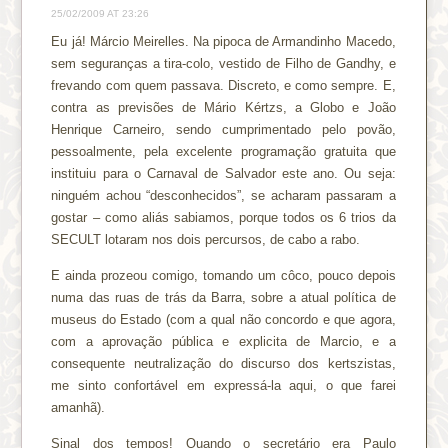
25/02/2009 AT 23:26
Eu já! Márcio Meirelles. Na pipoca de Armandinho Macedo,
sem seguranças a tira-colo, vestido de Filho de Gandhy, e
frevando com quem passava. Discreto, e como sempre. E,
contra as previsões de Mário Kértzs, a Globo e João
Henrique Carneiro, sendo cumprimentado pelo povão,
pessoalmente, pela excelente programação gratuita que
instituiu para o Carnaval de Salvador este ano. Ou seja:
ninguém achou “desconhecidos”, se acharam passaram a
gostar – como aliás sabiamos, porque todos os 6 trios da
SECULT lotaram nos dois percursos, de cabo a rabo.
E ainda prozeou comigo, tomando um côco, pouco depois
numa das ruas de trás da Barra, sobre a atual política de
museus do Estado (com a qual não concordo e que agora,
com a aprovação pública e explicita de Marcio, e a
consequente neutralização do discurso dos kertszistas,
me sinto confortável em expressá-la aqui, o que farei
amanhã).
Sinal dos tempos! Quando o secretário era Paulo