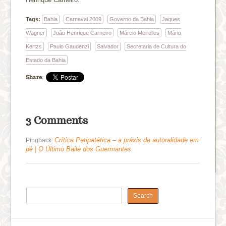
Tags:
Bahia
Carnaval 2009
Governo da Bahia
Jaques
Wagner
João Henrique Carneiro
Márcio Meirelles
Mário
Kertzs
Paulo Gaudenzi
Salvador
Secretaria de Cultura do
Estado da Bahia
Share:
3 Comments
Crítica Peripatética – a práxis da autoralidade em
Pingback:
pé | O Último Baile dos Guermantes