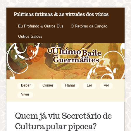
Políticas íntimas & as virtudes dos vícios
Eu Profundo & Outros Eus
O Retorno da Canção
Outros Salões
Beber
Comer
Flanar
Ler
Ver
Viver
Quem já viu Secretário de
Cultura pular pipoca?