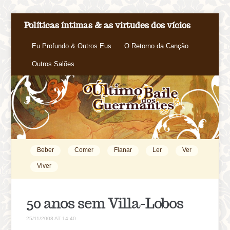
Políticas íntimas & as virtudes dos vícios
Eu Profundo & Outros Eus
O Retorno da Canção
Outros Salões
Beber
Comer
Flanar
Ler
Ver
Viver
50 anos sem Villa-Lobos
25/11/2008 AT 14:40