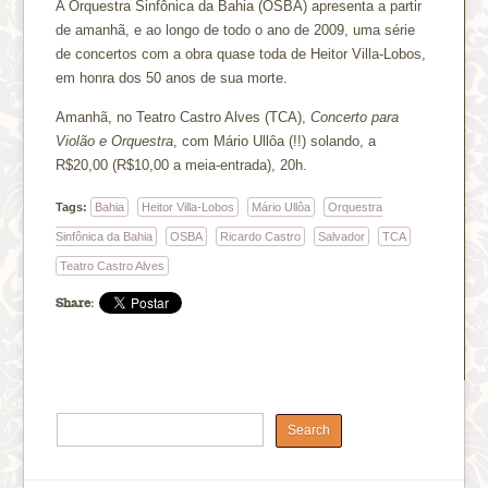
A Orquestra Sinfônica da Bahia (OSBA) apresenta a partir
de amanhã, e ao longo de todo o ano de 2009, uma série
de concertos com a obra quase toda de Heitor Villa-Lobos,
em honra dos 50 anos de sua morte.
Amanhã, no Teatro Castro Alves (TCA),
Concerto para
Violão e Orquestra
, com Mário Ullôa (!!) solando, a
R$20,00 (R$10,00 a meia-entrada), 20h.
Tags:
Bahia
Heitor Villa-Lobos
Mário Ullôa
Orquestra
Sinfônica da Bahia
OSBA
Ricardo Castro
Salvador
TCA
Teatro Castro Alves
Share: