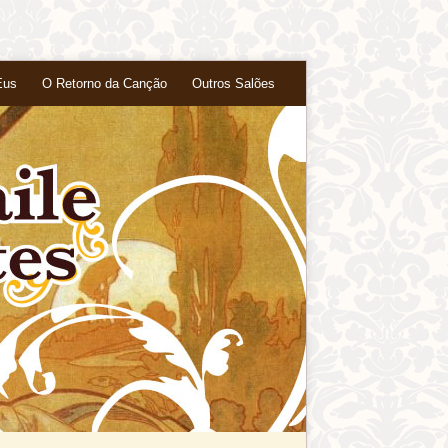
Eus
O Retorno da Canção
Outros Salões