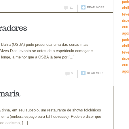
jun
READ MORE
abri
11
feve
dez
radores
out
ago
jun
da Bahia (OSBA) pude presenciar uma das cenas mais
abri
 Alves Dias levanta-se antes de o espetáculo começar e
feve
e longe, a melhor que a OSBA já teve por […]
dez
out
ago
READ MORE
9
umaria
 tinha, em seu subsolo, um restaurante de shows folclóricos
cinema (embora espaço para tal houvesse). Pode-se dizer que
 de carlismo, […]