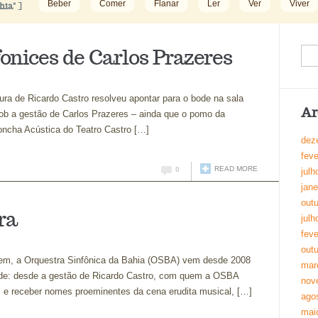
Beber
Comer
Flanar
Ler
Ver
Viver
hia"
]
onices de Carlos Prazeres
ura de Ricardo Castro resolveu apontar para o bode na sala
Ar
sob a gestão de Carlos Prazeres – ainda que o pomo da
oncha Acústica do Teatro Castro […]
dez
feve
READ MORE
0
julh
jane
out
ra
julh
feve
out
em, a Orquestra Sinfônica da Bahia (OSBA) vem desde 2008
mar
ade: desde a gestão de Ricardo Castro, com quem a OSBA
nov
 e receber nomes proeminentes da cena erudita musical, […]
ago
mai