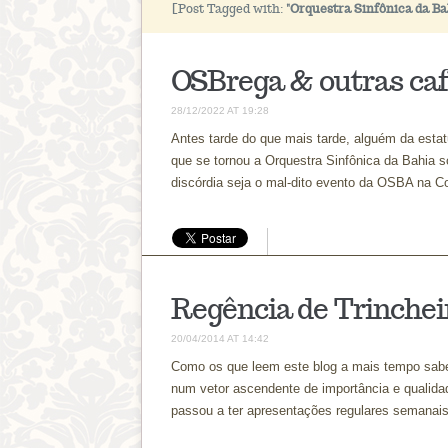
[Post Tagged with:
"Orquestra Sinfônica da Ba
OSBrega & outras caf
28/12/2022 AT 19:28
Antes tarde do que mais tarde, alguém da estat
que se tornou a Orquestra Sinfônica da Bahia 
discórdia seja o mal-dito evento da OSBA na C
Regência de Trinchei
20/04/2014 AT 14:42
Como os que leem este blog a mais tempo sab
num vetor ascendente de importância e qualid
passou a ter apresentações regulares semanais