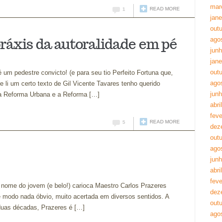
mar
READ MORE
1
jane
out
 práxis da autoralidade em pé
ago
jun
jane
out
 um pedestre convicto! (e para seu tio Perfeito Fortuna que,
ago
 li um certo texto de Gil Vicente Tavares tenho querido
jun
 a Reforma Urbana e a Reforma […]
abri
feve
READ MORE
5
dez
out
ago
jun
abri
feve
 nome do jovem (e belo!) carioca Maestro Carlos Prazeres
dez
de modo nada óbvio, muito acertada em diversos sentidos. A
out
 duas décadas, Prazeres é […]
ago