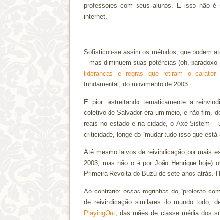
professores com seus alunos. E isso não é s
internet.
Sofisticou-se assim os métodos, que podem até a
– mas diminuem suas potências (oh, paradoxo f
lideranças e regras que retiram o caráter
fundamental, do movimento de 2003.
E pior: estreitando tematicamente a reinvi
coletivo de Salvador era um meio, e não fim, de 
reais no estado e na cidade, o Axé-Sistem – 
criticidade, longe do “mudar tudo-isso-que-está
Até mesmo laivos de reivindicação por mais e
2003, mas não o é por João Henrique hoje) o
Primeira Revolta do Buzú de sete anos atrás. H
Ao contrário: essas regrinhas do “protesto com
de reivindicação similares do mundo todo, 
PlayingOut
, das mães de classe média dos s