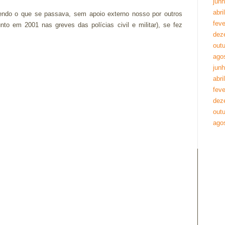
jun
abri
endo o que se passava, sem apoio externo nosso por outros
feve
o em 2001 nas greves das polícias civil e militar), se fez
dez
out
ago
jun
abri
feve
dez
out
ago