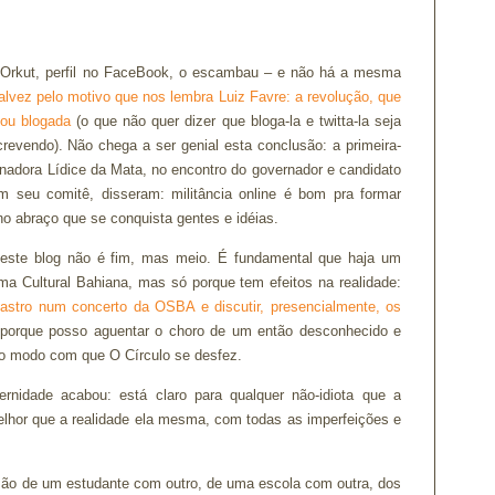
o Orkut, perfil no FaceBook, o escambau – e não há a mesma
alvez pelo motivo que nos lembra Luiz Favre: a revolução, que
 ou blogada
(o que não quer dizer que bloga-la e twitta-la seja
screvendo). Não chega a ser genial esta conclusão: a primeira-
adora Lídice da Mata, no encontro do governador e candidato
 seu comitê, disseram: militância online é bom pra formar
no abraço que se conquista gentes e idéias.
 este blog não é fim, mas meio. É fundamental que haja um
rma Cultural Bahiana, mas só porque tem efeitos na realidade:
astro num concerto da OSBA e discutir, presencialmente, os
 porque posso aguentar o choro de um então desconhecido e
lo modo com que O Círculo se desfez.
nidade acabou: está claro para qualquer não-idiota que a
lhor que a realidade ela mesma, com todas as imperfeições e
ão de um estudante com outro, de uma escola com outra, dos