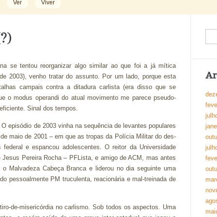
Ver
Viver
?)
a se tentou reorganizar algo similar ao que foi a já mítica
Ar
de 2003), venho tratar do assunto. Por um lado, porque esta
alhas campais contra a ditadura carlista (era disso que se
dez
orque o modus operandi do atual movimento me parece pseudo-
feve
eficiente. Sinal dos tempos.
julh
s. O episódio de 2003 vinha na sequência de levantes populares
jane
 de maio de 2001 – em que as tropas da Polícia Militar do des-
out
federal e espancou adolescentes. O reitor da Universidade
julh
de Jesus Pereira Rocha – PFLista, e amigo de ACM, mas antes
feve
om o Malvadeza Cabeça Branca e liderou no dia seguinte uma
out
do pessoalmente PM truculenta, reacionária e mal-treinada de
mar
nov
ago
tiro-de-misericórdia no carlismo. Sob todos os aspectos. Uma
mai