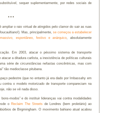
ubstituível, sequer suplementarmente, por redes sociais de
* * *
mpliar o raio virtual de atingidos pelo clamor do sair as ruas
oucaultiano!). Mas, principalmente,
se começou a estabelecer
 massivo, espontâneo, festivo e anárquico
, absolutamente
ndicação. Em 2003, atacar o péssimo sistema de transporte
atacar a ditadura carlista, a inexistência de políticas culturais
uma série de circunstâncias nefastas concêntricas, mas com
-aí” tão medioclasse pitubana.
spaço pedestre (que no entanto já era dado por Imbassahy em
u contra o modelo motorizado de transporte compareciam na
oje, não se vê nada disso.
 bons-modos” e do instituir lideranças vai contra modalidades
desde o
Reclaim The Streets
de Londres (bem proletário) ao
ubúrbios de Birgmingham. O movimento bahiano atual acabou