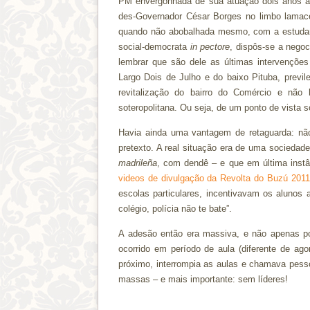
PM envergonhada de sua atuação dois anos an
des-Governador César Borges no limbo lamacen
quando não abobalhada mesmo, com a estudant
social-democrata
in pectore
, dispôs-se a negoc
lembrar que são dele as últimas intervenções
Largo Dois de Julho e do baixo Pituba, previl
revitalização do bairro do Comércio e não
soteropolitana. Ou seja, de um ponto de vista s
Havia ainda uma vantagem de retaguarda: não
pretexto. A real situação era de uma sociedade
madrileña
, com dendê – e que em última inst
videos de divulgação da Revolta do Buzú 2011
escolas particulares, incentivavam os alunos 
colégio, polícia não te bate”.
A adesão então era massiva, e não apenas p
ocorrido em período de aula (diferente de ago
próximo, interrompia as aulas e chamava pess
massas – e mais importante: sem líderes!