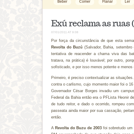
Beber
Comer
Flanar
Ler
Exú reclama as ruas (
07/01/2011 AT 9:08
Por força da circunstância de que esta seman
Revolta do Buzú
(Salvador, Bahia, setembro 
tentativa de reacender a chama viva das bat
tratava, na prática) é louvável; por outro, p
sofisticado, e por isso menos potente e menos 
Primeiro, é preciso contextualizar as situaçõe
contra o carlismo, cujo momento maior foi o 16
Governador César Borges invadiu um campus 
Federal da Bahia então era o PFLista Heonir 
de tudo reitor, e dado o ocorrido, rompeu c
passeata ainda maior por sua cassação, peitan
então.
A
Revolta do Buzu de 2003
foi sobretudo um 