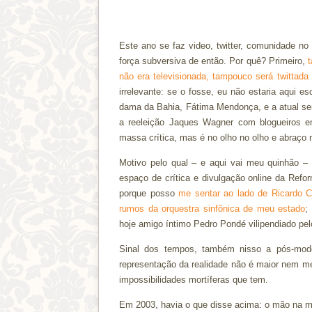
Este ano se faz video, twitter, comunidade n
força subversiva de então. Por quê? Primeiro,
t
não era televisionada, tampouco será twittada
irrelevante: se o fosse, eu não estaria aqui e
dama da Bahia, Fátima Mendonça, e a atual sen
a reeleição Jaques Wagner com blogueiros em
massa crítica, mas é no olho no olho e abraço 
Motivo pelo qual – e aqui vai meu quinhão –
espaço de crítica e divulgação online da Refo
porque posso
me sentar ao lado de Ricardo C
rumos da orquestra sinfônica de meu estado
;
hoje amigo íntimo Pedro Pondé vilipendiado pe
Sinal dos tempos, também nisso a pós-moder
representação da realidade não é maior nem me
impossibilidades mortíferas que tem.
Em 2003, havia o que disse acima: o mão na m