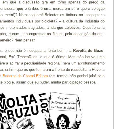
o, em que a discussão gira em torno apenas do preço da
onsiderar que o ônibus é uma merda em si, e que a solução
ão metrô)? Nem cogitam! Boicotar os ônibus no longo prazo
amentos individuais por bicicleta? – a cultura da Indústria do
es motorizados sagrados, ainda que coletivos. Questionar a
dor, e com isso engrossar as fileiras pela deposição do anti-
Carneiro? Nem pensar.
s, o que não é necessariamente bom, na
Revolta do Buzu
.
ional, Exú TrancaRuas, o que é ótimo. Mas não houve uma
ive a acirrar a peculiaridade regional, nem um aprofundamento
ece, enfim, que os que tomaram a frente de ressucitar a Revolta
o Baderna da Conrad Editora
(em tempo: não ganhei jabá pela
te blog e, assim que eu puder, minha participação pessoal.