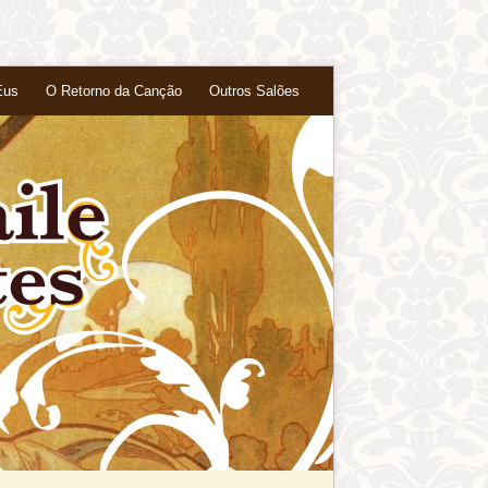
Eus
O Retorno da Canção
Outros Salões