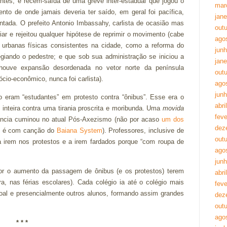
tes, e recém-saída de uma greve inter-estadual que jogou o
mar
to de onde jamais deveria ter saído, em geral foi pacífica,
jane
ada. O prefeito Antonio Imbassahy, carlista de ocasião mas
out
iar e rejeitou qualquer hipótese de reprimir o movimento (cabe
ago
 urbanas físicas consistentes na cidade, como a reforma do
jun
egiando o pedestre; e que sob sua administração se iniciou a
jane
 houve expansão desordenada no vetor norte da península
out
ócio-econômico, nunca foi carlista).
ago
jun
 eram “estudantes” em protesto contra “ônibus”. Esse era o
abri
 inteira contra uma tirania proscrita e moribunda. Uma
movida
feve
ância cuminou no atual Pós-Axezismo (não por acaso
um dos
dez
é com canção do
Baiana System
). Professores, inclusive de
out
a irem nos protestos e a irem fardados porque “com roupa de
ago
jun
or o aumento da passagem de ônibus (e os protestos) terem
abri
ra, nas férias escolares). Cada colégio ia até o colégio mais
feve
oal e presencialmente outros alunos, formando assim grandes
dez
out
ago
* * *