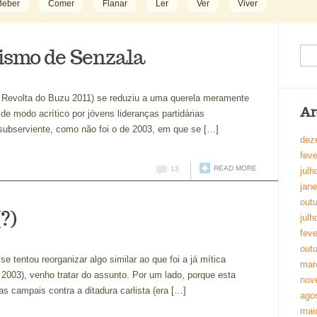
Beber
Comer
Flanar
Ler
Ver
Viver
ismo de Senzala
Revolta do Buzu 2011) se reduziu a uma querela meramente
Ar
de modo acrítico por jóvens lideranças partidárias
subserviente, como não foi o de 2003, em que se […]
dez
feve
READ MORE
13
julh
jane
out
?)
julh
feve
out
e tentou reorganizar algo similar ao que foi a já mítica
mar
2003), venho tratar do assunto. Por um lado, porque esta
nov
s campais contra a ditadura carlista (era […]
ago
mai