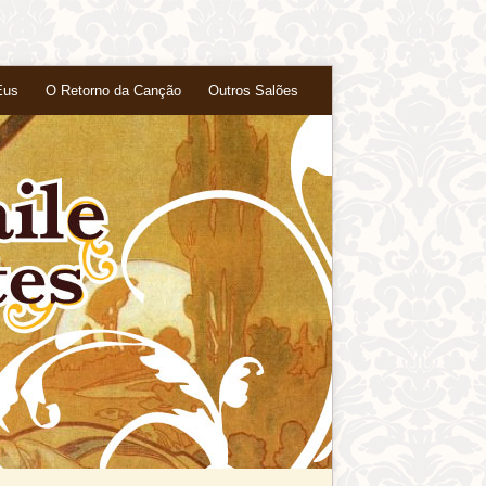
Eus
O Retorno da Canção
Outros Salões