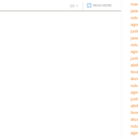
mar
READ MORE
4
jane
out
ago
jun
jane
out
ago
jun
abri
feve
dez
out
ago
jun
abri
feve
dez
out
ago