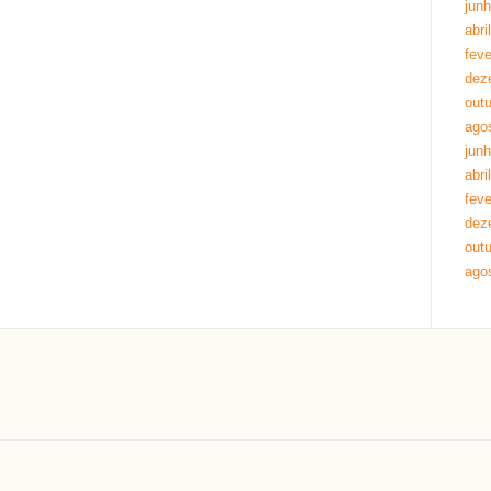
jun
abri
feve
dez
out
ago
jun
abri
feve
dez
out
ago