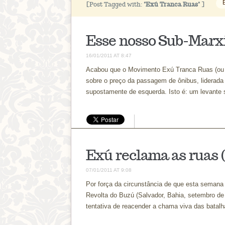
[Post Tagged with:
"Exú Tranca Ruas"
]
Esse nosso Sub-Marx
16/01/2011 AT 8:47
Acabou que o Movimento Exú Tranca Ruas (ou 
sobre o preço da passagem de ônibus, liderada 
supostamente de esquerda. Isto é: um levante 
Exú reclama as ruas (
07/01/2011 AT 9:08
Por força da circunstância de que esta semana s
Revolta do Buzú (Salvador, Bahia, setembro de 
tentativa de reacender a chama viva das batalha