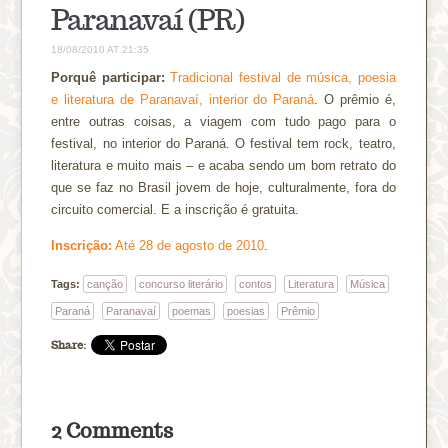
Paranavaí (PR)
18/08/2010 AT 21:35
Porquê participar:
Tradicional festival de música, poesia
e literatura de Paranavaí, interior do Paraná
. O prêmio é,
entre outras coisas, a viagem com tudo pago para o
festival, no interior do Paraná. O festival tem rock, teatro,
literatura e muito mais – e acaba sendo um bom retrato do
que se faz no Brasil jovem de hoje, culturalmente, fora do
circuito comercial. E a inscrição é gratuita.
Inscrição:
Até 28 de agosto de 2010
.
Tags:
canção
concurso literário
contos
Literatura
Música
Paraná
Paranavaí
poemas
poesias
Prêmio
Share:
2 Comments