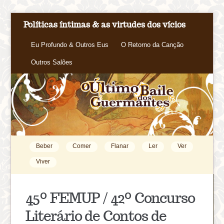
Políticas íntimas & as virtudes dos vícios
Eu Profundo & Outros Eus
O Retorno da Canção
Outros Salões
Beber
Comer
Flanar
Ler
Ver
Viver
45º FEMUP / 42º Concurso
Literário de Contos de