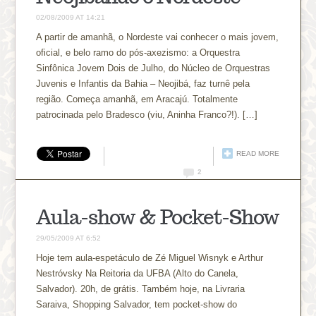
02/08/2009 AT 14:21
A partir de amanhã, o Nordeste vai conhecer o mais jovem,
oficial, e belo ramo do pós-axezismo: a Orquestra
Sinfônica Jovem Dois de Julho, do Núcleo de Orquestras
Juvenis e Infantis da Bahia – Neojibá, faz turnê pela
região. Começa amanhã, em Aracajú. Totalmente
patrocinada pelo Bradesco (viu, Aninha Franco?!). […]
READ MORE
2
Aula-show & Pocket-Show
29/05/2009 AT 6:52
Hoje tem aula-espetáculo de Zé Miguel Wisnyk e Arthur
Nestróvsky Na Reitoria da UFBA (Alto do Canela,
Salvador). 20h, de grátis. Também hoje, na Livraria
Saraiva, Shopping Salvador, tem pocket-show do