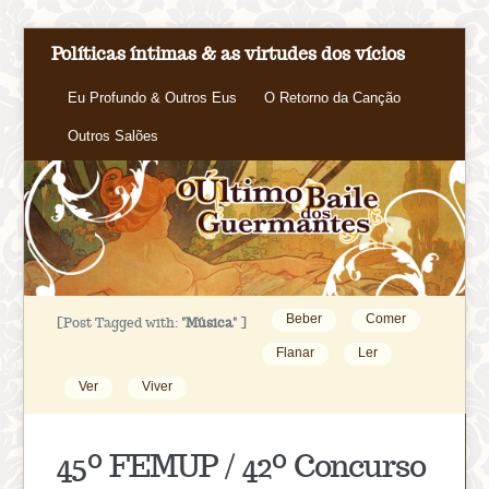
Políticas íntimas & as virtudes dos vícios
Eu Profundo & Outros Eus
O Retorno da Canção
Outros Salões
Beber
Comer
[Post Tagged with:
"Música"
]
Flanar
Ler
Ver
Viver
45º FEMUP / 42º Concurso