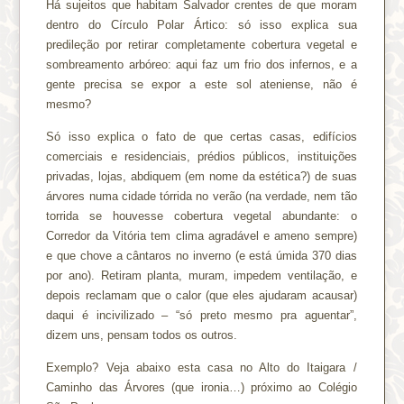
Há sujeitos que habitam Salvador crentes de que moram
dentro do Círculo Polar Ártico: só isso explica sua
predileção por retirar completamente cobertura vegetal e
sombreamento arbóreo: aqui faz um frio dos infernos, e a
gente precisa se expor a este sol ateniense, não é
mesmo?
Só isso explica o fato de que certas casas, edifícios
comerciais e residenciais, prédios públicos, instituições
privadas, lojas, abdiquem (em nome da estética?) de suas
árvores numa cidade tórrida no verão (na verdade, nem tão
torrida se houvesse cobertura vegetal abundante: o
Corredor da Vitória tem clima agradável e ameno sempre)
e que chove a cântaros no inverno (e está úmida 370 dias
por ano). Retiram planta, muram, impedem ventilação, e
depois reclamam que o calor (que eles ajudaram acausar)
daqui é incivilizado – “só preto mesmo pra aguentar”,
dizem uns, pensam todos os outros.
Exemplo? Veja abaixo esta casa no Alto do Itaigara /
Caminho das Árvores (que ironia…) próximo ao Colégio