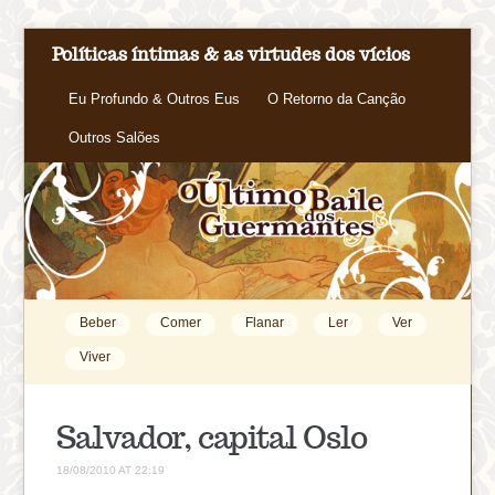
Políticas íntimas & as virtudes dos vícios
Eu Profundo & Outros Eus
O Retorno da Canção
Outros Salões
Beber
Comer
Flanar
Ler
Ver
Viver
Salvador, capital Oslo
18/08/2010 AT 22:19