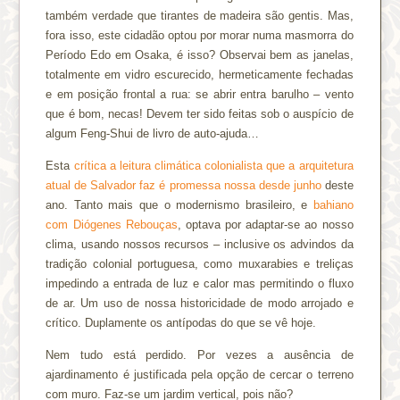
também verdade que tirantes de madeira são gentis. Mas,
fora isso, este cidadão optou por morar numa masmorra do
Período Edo em Osaka, é isso? Observai bem as janelas,
totalmente em vidro escurecido, hermeticamente fechadas
e em posição frontal a rua: se abrir entra barulho – vento
que é bom, necas! Devem ter sido feitas sob o auspício de
algum Feng-Shui de livro de auto-ajuda…
Esta
crítica a leitura climática colonialista que a arquitetura
atual de Salvador faz é promessa nossa desde junho
deste
ano. Tanto mais que o modernismo brasileiro, e
bahiano
com Diógenes Rebouças
, optava por adaptar-se ao nosso
clima, usando nossos recursos – inclusive os advindos da
tradição colonial portuguesa, como muxarabies e treliças
impedindo a entrada de luz e calor mas permitindo o fluxo
de ar. Um uso de nossa historicidade de modo arrojado e
crítico. Duplamente os antípodas do que se vê hoje.
Nem tudo está perdido. Por vezes a ausência de
ajardinamento é justificada pela opção de cercar o terreno
com muro. Faz-se um jardim vertical, pois não?