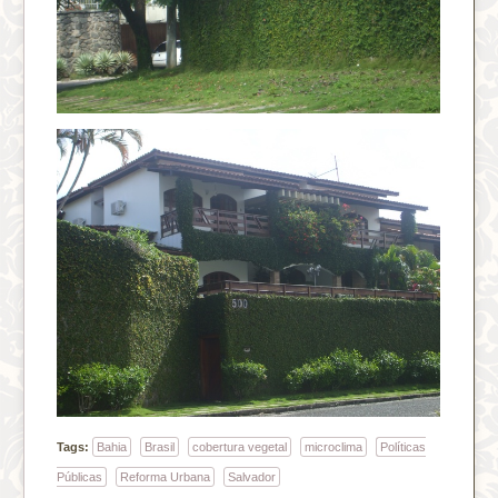
Tags:
Bahia
Brasil
cobertura vegetal
microclima
Políticas
Públicas
Reforma Urbana
Salvador