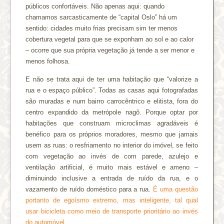
públicos confortáveis. Não apenas aqui: quando
chamamos sarcasticamente de “capital Oslo” há um
sentido: cidades muito frias precisam sim ter menos
cobertura vegetal para que se exponham ao sol e ao calor
– ocorre que sua própria vegetação já tende a ser menor e
menos folhosa.
E não se trata aqui de ter uma habitação que “valorize a
rua e o espaço público”. Todas as casas aqui fotografadas
são muradas e num bairro carrocêntrico e elitista, fora do
centro expandido da metrópole nagô. Porque optar por
habitações que construam microclimas agradáveis é
benéfico para os próprios moradores, mesmo que jamais
usem as ruas: o resfriamento no interior do imóvel, se feito
com vegetação ao invés de com parede, azulejo e
ventilação artificial, é muito mais estável e ameno –
diminuindo inclusive a entrada de ruído da rua, e o
vazamento de ruído doméstico para a rua.
É uma questão
portanto de egoísmo extremo, mas inteligente, tal qual
usar bicicleta como meio de transporte prioritário ao invés
do automóvel
.