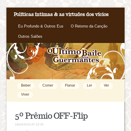
Políticas íntimas & as virtudes dos vícios
Eu Profundo & Outros Eus
O Retorno da Canção
Outros Salões
Beber
Comer
Flanar
Ler
Ver
Viver
5º Prêmio OFF-Flip
18/04/2010 AT 23:35