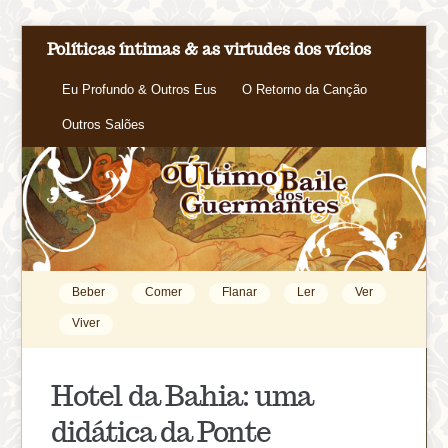
Políticas íntimas & as virtudes dos vícios
Eu Profundo & Outros Eus
O Retorno da Canção
Outros Salões
Beber
Comer
Flanar
Ler
Ver
Viver
Hotel da Bahia: uma
didática da Ponte