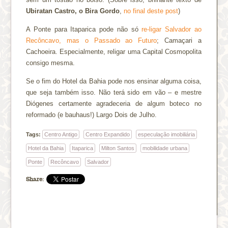
Ubiratan Castro, o Bira Gordo
,
no final deste post
)
A Ponte para Itaparica pode não só
re-ligar Salvador ao
Recôncavo, mas o Passado ao Futuro
; Camaçari a
Cachoeira. Especialmente, religar uma Capital Cosmopolita
consigo mesma.
Se o fim do Hotel da Bahia pode nos ensinar alguma coisa,
que seja também isso. Não terá sido em vão – e mestre
Diógenes certamente agradeceria de algum boteco no
reformado (e bauhaus!) Largo Dois de Julho.
Tags:
Centro Antigo
Centro Expandido
especulação imobiliária
Hotel da Bahia
Itaparica
Milton Santos
mobilidade urbana
Ponte
Recôncavo
Salvador
Share: