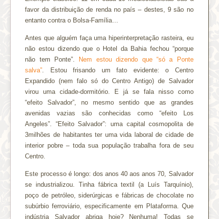
favor da distribuição de renda no país – destes, 9 são no
entanto contra o Bolsa-Família…
Antes que alguém faça uma hiperinterpretação rasteira, eu
não estou dizendo que o Hotel da Bahia fechou “porque
não tem Ponte”.
Nem estou dizendo que “só a Ponte
salva”
. Estou frisando um fato evidente: o Centro
Expandido (nem falo só do Centro Antigo) de Salvador
virou uma cidade-dormitório. E já se fala nisso como
“efeito Salvador”, no mesmo sentido que as grandes
avenidas vazias são conhecidas como “efeito Los
Angeles”. “Efeito Salvador”: uma capital cosmopolita de
3milhões de habitantes ter uma vida laboral de cidade de
interior pobre – toda sua população trabalha fora de seu
Centro.
Este processo é longo: dos anos 40 aos anos 70, Salvador
se industrializou. Tinha fábrica textil (a Luís Tarquínio),
poço de petróleo, siderúrgicas e fábricas de chocolate no
subúrbio ferroviário, especificamente em Plataforma. Que
indústria Salvador abriga hoje? Nenhuma! Todas se