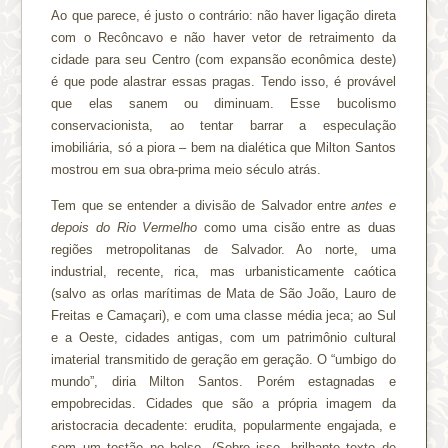
Ao que parece, é justo o contrário: não haver ligação direta
com o Recôncavo e não haver vetor de retraimento da
cidade para seu Centro (com expansão econômica deste)
é que pode alastrar essas pragas. Tendo isso, é provável
que elas sanem ou diminuam. Esse bucolismo
conservacionista, ao tentar barrar a especulação
imobiliária, só a piora – bem na dialética que Milton Santos
mostrou em sua obra-prima meio século atrás.
Tem que se entender a divisão de Salvador entre
antes e
depois do Rio Vermelho
como uma cisão entre as duas
regiões metropolitanas de Salvador. Ao norte, uma
industrial, recente, rica, mas urbanisticamente caótica
(salvo as orlas marítimas de Mata de São João, Lauro de
Freitas e Camaçari), e com uma classe média jeca; ao Sul
e a Oeste, cidades antigas, com um patrimônio cultural
imaterial transmitido de geração em geração. O “umbigo do
mundo”, diria Milton Santos. Porém estagnadas e
empobrecidas. Cidades que são a própria imagem da
aristocracia decadente: erudita, popularmente engajada, e
sem um tostão no bolso. (Sobre isso, brilhante texto de