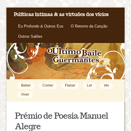
Políticas íntimas & as virtudes dos vícios
Eu Profundo & Outros Eus
O Retorno da Canção
Outros Salões
Beber
Comer
Flanar
Ler
Ver
Viver
Prémio de Poesia Manuel
Alegre