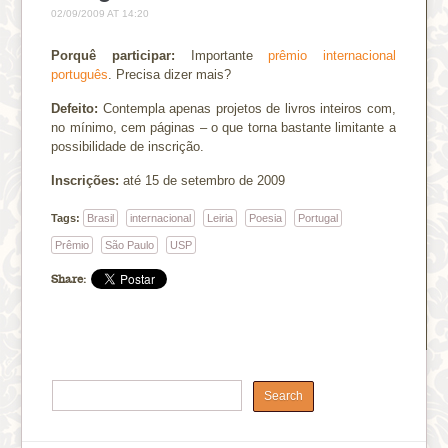
02/09/2009 AT 14:20
Porquê participar:
Importante
prêmio internacional
português
. Precisa dizer mais?
Defeito:
Contempla apenas projetos de livros inteiros com,
no mínimo, cem páginas – o que torna bastante limitante a
possibilidade de inscrição.
Inscrições:
até 15 de setembro de 2009
Tags:
Brasil
internacional
Leiria
Poesia
Portugal
Prêmio
São Paulo
USP
Share: